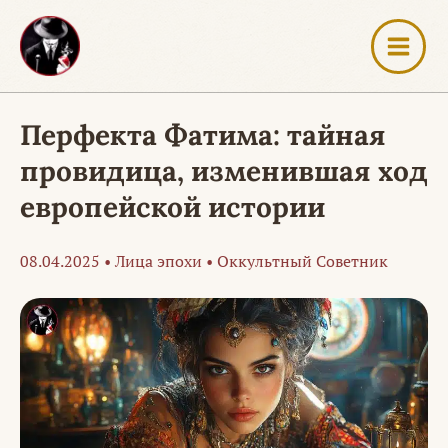
Перейти
к
содержимому
Перфекта Фатима: тайная
провидица, изменившая ход
европейской истории
08.04.2025
•
Лица эпохи
•
Оккультный Советник