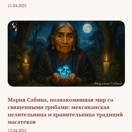
15.04.2025
Мария Сабина, познакомившая мир со
священными грибами: мексиканская
целительница и хранительница традиций
масатеков
12.04.2025