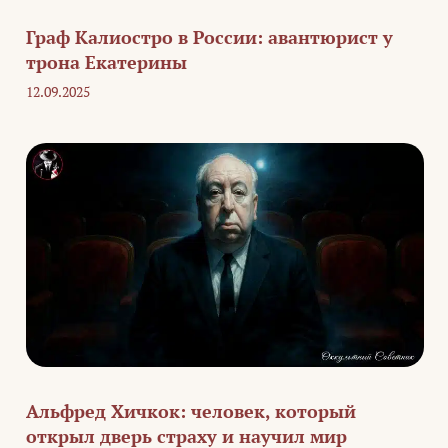
Граф Калиостро в России: авантюрист у
трона Екатерины
12.09.2025
Альфред Хичкок: человек, который
открыл дверь страху и научил мир