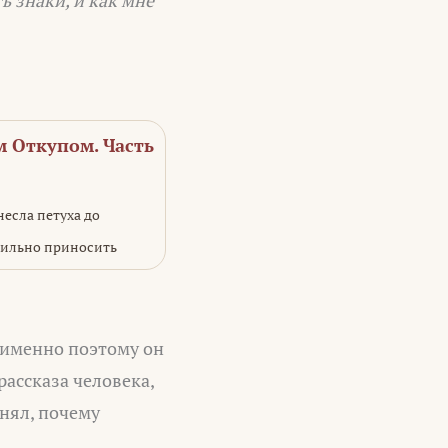
ь знаки, и как мне
м Откупом. Часть
есла петуха до
авильно приносить
 именно поэтому он
рассказа человека,
нял, почему