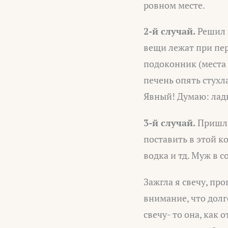
ровном месте.
2-й случай.
Решил 
вещи лежат при пер
подоконник (места 
печень опять стухла
Явный! Думаю: ладн
3-й случай.
Пришло
поставить в этой к
водка и тд. Муж в 
Зажгла я свечу, пр
внимание, что долг
свечу- то она, как 