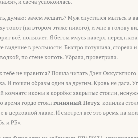
нься», и свеча успокоилась.
ть, думаю: зачем мешать? Муж спустился мыться в ва
у топот (на втором этаже никого), и мне в голову в
рит всё, полыхает. Я бегом мчусь наверх, перед глаза
е видение в реальности. Быстро потушила, сгорела и 
 водкой, по стене копоть. Убрала, проветрила.
ж тебе не нравится? Пошла читать Дзен Оккультного 
ха. И пошли образы один за другим. Кровь не дала. У
ой комнате иконы в коробке закрытые стояли, ненуж
о время гордо стоял
глиняный Петух
-копилка стол
е в церковной лавке. И смотрел всё это время на мо
бя и РБ».