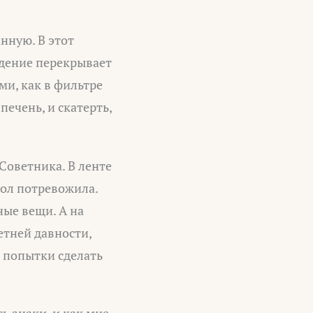
нную. В этот
идение перекрывает
ми, как в фильтре
печень, и скатерть,
Советника. В ленте
гол потревожила.
ные вещи. А на
етней давности,
и попытки сделать