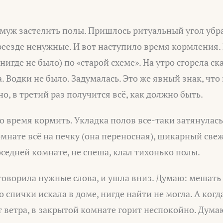
муж застелить полы. Пришлось ритуальный угол убрат
еезде ненужные. И вот наступило время кормления. 
нигде не было) по «старой схеме». На утро сгорела ск
. Водки не было. Задумалась. Это же явный знак, что 
о, в третий раз получится всё, как должно быть.
 время кормить. Укладка полов все-таки затянулась
омнате всё на печку (она переносная), шикарный све
соседней комнате, не спеша, клал тихонько полы.
оговорила нужные слова, и ушла вниз. Думаю: мешать 
о спички искала в доме, нигде найти не могла. А когд
от ветра, в закрытой комнате горит неспокойно. Думаю