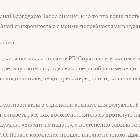
аил! Благодарю Вас за знания, и за то что ваши пост
бной синхронностью с моими потребностями в нуж
кации.
го, как я начинала кормить РБ. Спрятала все иконы и
тдельную комнату, где лежат не разобранные вещи с
а подоконнике, вещи, тренажеры, книги; запаковал
вую, поставила в отдельной комнате для ритуалов. 
а, сигареты, все как положено. Пыталась проткнуть п
одумала: «Значит не надо…», и постепенно забыла за 
О. Первое кормление прошло вполне не плохо. Даж