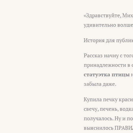
«Здравствуйте, Мих
удивительно волше
История для публи
Рассказ начну с то
принадлежности в о
статуэтка птицы
н
забыла даже.
Купила печку краси
свечу, печень, водк
получалось. Ну и п
выяснилось ПРАВИЛ