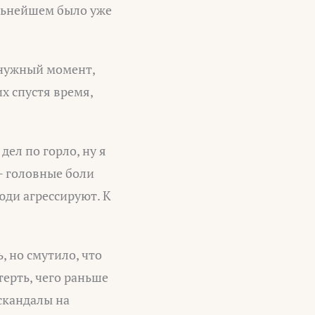
альнейшем было уже
 нужный момент,
х спустя время,
дел по горло, ну я
— головные боли
люди агрессируют. К
, но смутило, что
атерть, чего раньше
скандалы на