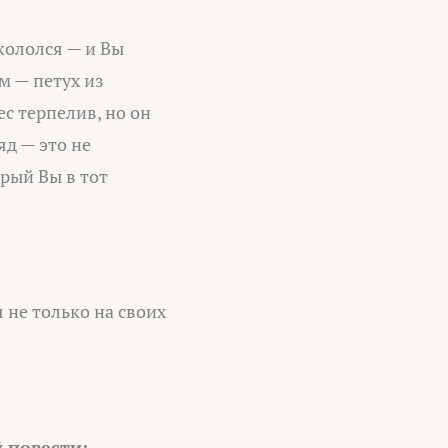
кололся — и Вы
м — петух из
с терпелив, но он
яд — это не
рый Вы в тот
 не только на своих
 повести: