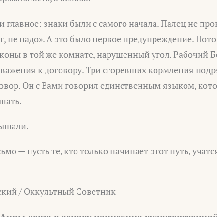
 главное: знаки были с самого начала. Палец не про
т, не надо». А это было первое предупреждение. Пото
коны в той же комнате, нарушенный угол. Рабочий Бе
уважения к договору. Три сгоревших кормления подр
говор. Он с Вами говорил единственным языком, кото
шать.
лышали.
мо — пусть те, кто только начинает этот путь, учатся
кий / Оккультный Советник
 Анны легла в основу написания художественной