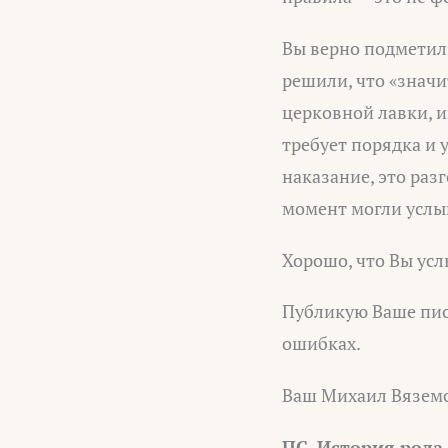
Вы верно подметили
решили, что «значи
церковной лавки, и
требует порядка и 
наказание, это раз
момент могли услы
Хорошо, что Вы ус
Публикую Ваше пись
ошибках.
Ваш Михаил Вяземс
ПС. История рода