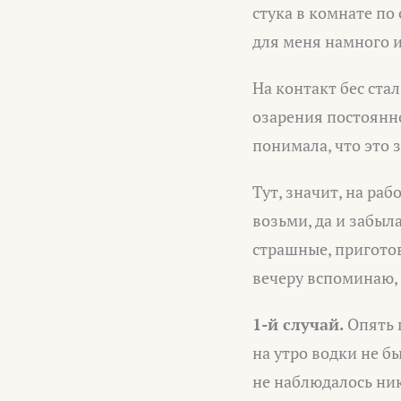
стука в комнате по
для меня намного и
На контакт бес ст
озарения постоянно
понимала, что это 
Тут, значит, на раб
возьми, да и забыл
страшные, приготов
вечеру вспоминаю, 
1-й случай.
Опять п
на утро водки не бы
не наблюдалось ник