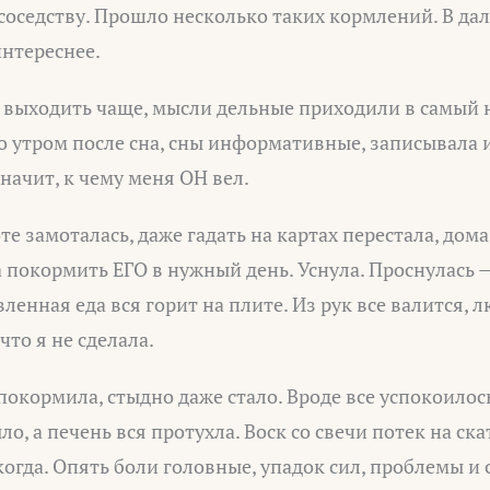
 соседству. Прошло несколько таких кормлений. В д
нтереснее.
ал выходить чаще, мысли дельные приходили в самый
 утром после сна, сны информативные, записывала и
значит, к чему меня ОН вел.
оте замоталась, даже гадать на картах перестала, дома 
а покормить ЕГО в нужный день. Уснула. Проснулась 
ленная еда вся горит на плите. Из рук все валится, 
что я не сделала.
окормила, стыдно даже стало. Вроде все успокоилось
ло, а печень вся протухла. Воск со свечи потек на ск
огда. Опять боли головные, упадок сил, проблемы и 