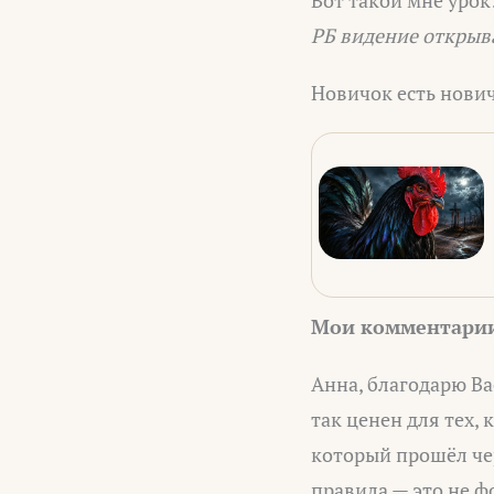
Вот такой мне урок
РБ видение открыв
Новичок есть нович
Мои комментари
Анна, благодарю Ва
так ценен для тех, 
который прошёл че
правила — это не ф