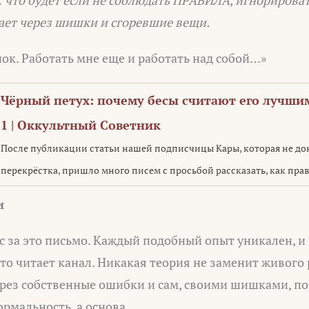
:
что будет если не соблюдать ПРАВИЛА, игнорироват
ает через шишки и сгоревшие вещи.
ок. Работать мне еще и работать над собой…»
Чёрный петух: почему бесы считают его лучши
1 | Оккультный Советник
После публикации статьи нашей подписчицы Кары, которая не дон
перекрёстка, пришло много писем с просьбой рассказать, как пр
и
с за это письмо. Каждый подобный опыт уникален, и
кто читает канал. Никакая теория не заменит живого 
рез собственные ошибки и сам, своими шишками, по
ормальность, а основа.