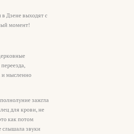
ы в Дзене выходят с
ный момент!
 церковные
 переезда,
а и мысленно
В полнолуние зажгла
алец для крови, не
это как потом
е слышала звуки