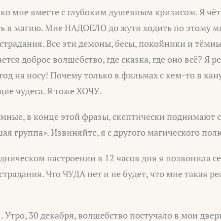
ко мне вместе с глубоким душевным кризисом. Я чёт
ь в магию. Мне НАДОЕЛО до жути ходить по этому м
 страдания. Все эти демоны, бесы, покойники и тём
тся доброе волшебство, где сказка, где оно всё? Я ре
год на носу! Почему только в фильмах с кем-то в кан
ие чудеса. Я тоже ХОЧУ.
ёмные, в конце этой фразы, скептически поднимают 
шая группа». Извиняйте, я с другого магического пол
адническом настроении в 12 часов дня я позвонила с
страдания. Что ЧУДА нет и не будет, что мне такая ре
 Утро, 30 декабря, волшебство постучало в мои две