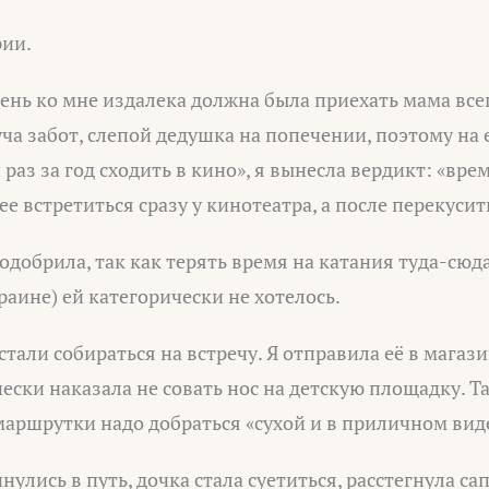
ии.
 день ко мне издалека должна была приехать мама всег
уча забот, слепой дедушка на попечении, поэтому на 
раз за год сходить в кино», я вынесла вердикт: «вре
е встретиться сразу у кинотеатра, а после перекусит
 одобрила, так как терять время на катания туда-сюд
раине) ей категорически не хотелось.
тали собираться на встречу. Я отправила её в магази
ески наказала не совать нос на детскую площадку. Т
о маршрутки надо добраться «сухой и в приличном вид
нулись в путь, дочка стала суетиться, расстегнула са