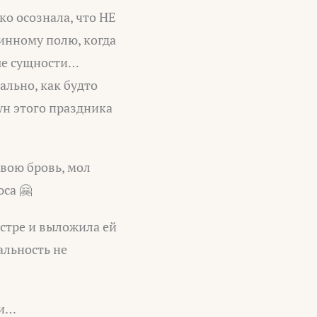
ко осознала, что НЕ
инному полю, когда
ные сущности…
ально, как будто
ун этого праздника
свою бровь, мол
юса 🤗
естре и выложила ей
альность не
ри…