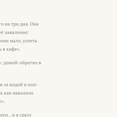
о на три дня. Она
её заявление:
мени мало, успеть
ь в кафе».
а: домой-обратно в
н за водой и поп-
ак как навалило
е».
поги…и я сразу