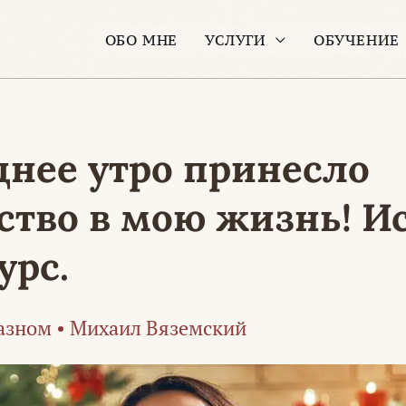
ОБО МНЕ
УСЛУГИ
ОБУЧЕНИЕ
днее утро принесло
ство в мою жизнь! И
урс.
азном
•
Михаил Вяземский