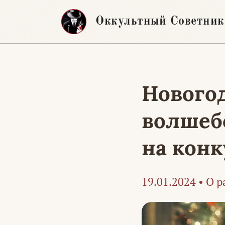
Перейти
Оккультный Советник
к
содержимому
Нового
волшеб
на конк
19.01.2024
•
О р