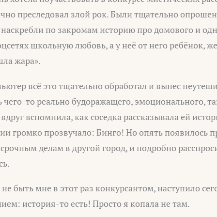
точно преследовал злой рок. Были тщательно опроше
 наскребли по закромам историю про домового и одн
оцсетях школьную любовь, а у неё от него ребёнок, ж
шла жара».
ьютер всё это тщательно обработал и вынес неутеш
ь чего-то реально будоражащего, эмоционального, та
 вдруг вспомнила, как соседка рассказывала ей исто
нии громко прозвучало: Бинго! Но опять появилось п
срочным делам в другой город, и подробно расспрос
сь.
 не быть мне в этот раз конкурсантом, наступило сег
ием: история-то есть! Просто я копала не там.