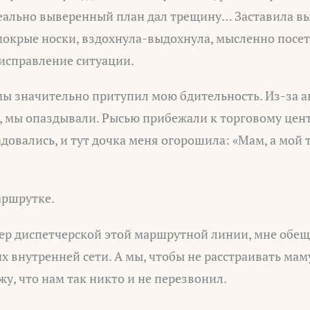
деально выверенный план дал трещину… Заставила вы
мокрые носки, вздохнула-выдохнула, мысленно посет
 исправление ситуации.
мы значительно притупил мою бдительность. Из-за 
, мы опаздывали. Рысью прибежали к торговому цент
довались, и тут дочка меня огорошила: «Мам, а мой 
аршрутке.
мер диспетчерской этой маршрутной линии, мне обещ
их внутренней сети. А мы, чтобы не расстраивать мам
жу, что нам так никто и не перезвонил.