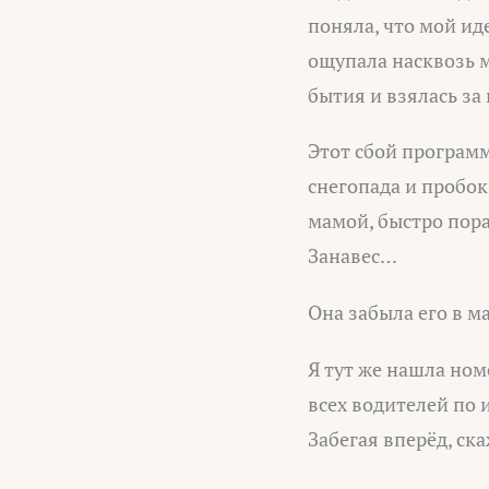
поняла, что мой и
ощупала насквозь 
бытия и взялась за
Этот сбой програм
снегопада и пробок
мамой, быстро пора
Занавес…
Она забыла его в м
Я тут же нашла но
всех водителей по 
Забегая вперёд, ска