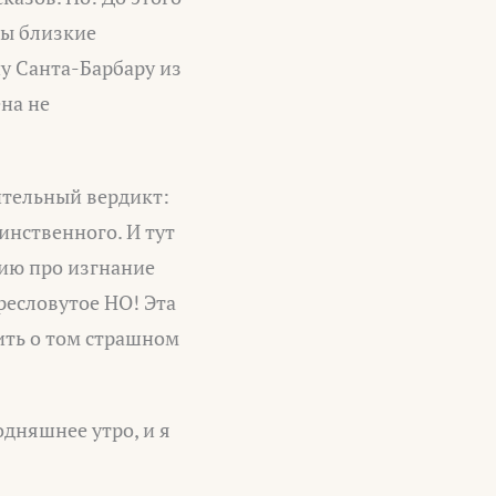
ны близкие
у Санта-Барбару из
ена не
ительный вердикт:
инственного. И тут
рию про изгнание
ресловутое НО! Эта
ить о том страшном
одняшнее утро, и я