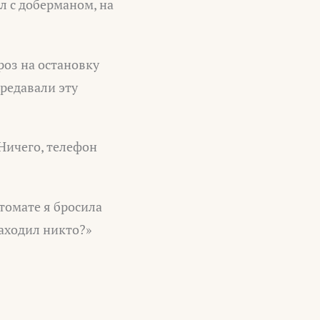
л с доберманом, на
роз на остановку
редавали эту
 Ничего, телефон
втомате я бросила
находил никто?»