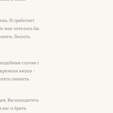
овь. И сработает
Но мне хотелось бы
ением. Лилита.
 подобные случаи с
у времени внуки –
опять сменить
дея. Вы находитесь
 вас и брата.