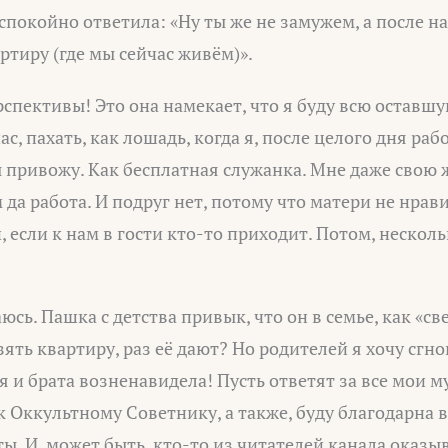
 спокойно ответила: «Ну ты же не замужем, а после 
тиру (где мы сейчас живём)».
ерспективы! Это она намекает, что я буду всю оставш
ас, пахать, как лошадь, когда я, после целого дня раб
 привожу. Как бесплатная служанка. Мне даже свою 
 да работа. И подруг нет, потому что матери не нрави
, если к нам в гости кто-то приходит. Потом, нескол
юсь. Пашка с детства привык, что он в семье, как «св
ять квартиру, раз её дают? Но родителей я хочу сгно
я и брата возненавидела! Пусть ответят за все мои м
 к Оккультному Советнику, а также, буду благодарна 
. И, может быть, кто-то из читателей канала оказы