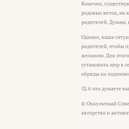
Конечно, существу
родовых веток, но 
родителей. Думаю, 
Однако, ваша ситу
родителей, чтобы 
желанию. Для этог
установить мир в с
обряды на подчинен
🤔 А что думаете в
© Оккультный Сове
авторство и активн