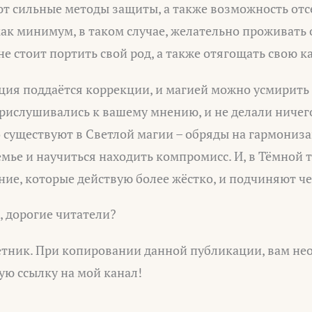
ют сильные методы защиты, а также возможность отс
как минимум, в таком случае, желательно проживать 
не стоит портить свой род, а также отягощать свою к
ация поддаётся коррекции, и магией можно усмирить
прислушивались к вашему мнению, и не делали ничег
о существуют в Светлой магии – обряды на гармони
емье и научиться находить компромисс. И, в Тёмной 
ие, которые действую более жёстко, и подчиняют че
ы, дорогие читатели?
тник. При копировании данной публикации, вам не
ую ссылку на мой канал!