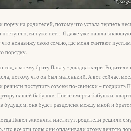
и порчу на родителей, потому что устала терпеть нес
к и поступлю, сил уже нет… Я даже уже нашла знающу
у что ненавижу свою семью, где меня считают пустым
по порядку.
 год, а моему брату Павлу – двадцать три. Родители 
пела, потому что он был маленький. А вот сейчас, м
и решили поступить совсем по-свински – подарить П
ртиру нашей бабушки. После смерти бабушки, кварти
, в будущем, она будет разделена между мной и брато
, когда Павел закончил институт, родители решили ем
о, что все эти годы они оплачивали этому лентяю дор