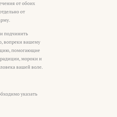
ечения от обоих
отдельно от
арму.
 и подчинить
о, вопреки вашему
зацию, помогающие
традиции, мороки и
ловека вашей воле.
обходимо указать