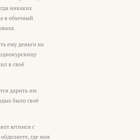
огда никаких
ла в обычный
овала.
ть ему деньги на
о однокурсницу
ил в своё
ются дарить им
одых было своё
 вот ютимся с
обделяете, где моя