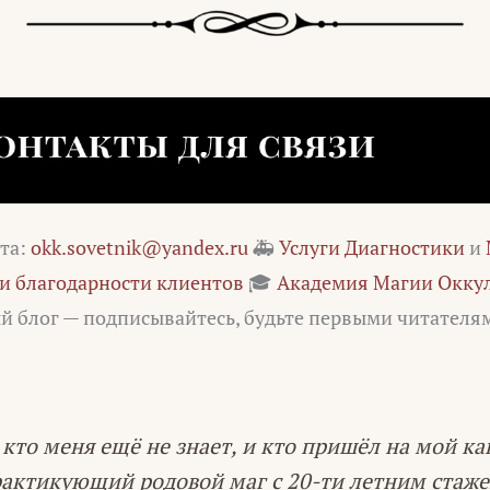
чта:
okk.sovetnik@yandex.ru
🚑
Услуги Диагностики
и
и благодарности клиентов
🎓
Академия Магии Оккул
ый блог — подписывайтесь, будьте первыми читателя
 кто меня ещё не знает, и кто пришёл на мой ка
практикующий родовой маг с 20-ти летним стаже