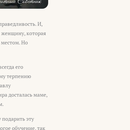
праведливость. И,
ю женщину, которая
 местом. Но
всегда его
оему терпению
авлу
ра досталась маме,
м.
у подарить эту
огое обучение, так