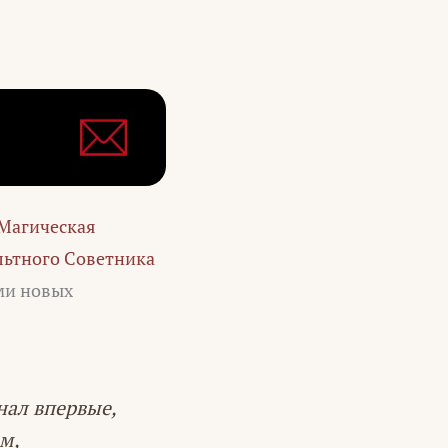
Магическая
ьтного Советника
ми новых
нал впервые,
м,