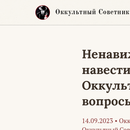
Перейти
Оккультный Советник
к
содержимому
Ненави
навести
Оккуль
вопрос
14.09.2023
•
Окк
Оккультный Со