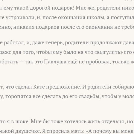
т ему такой дорогой подарок! Мне же, родители ник
е устраивали, и, после окончания школы, я поступи
венно, никаких подарков после его окончания не треб
е работал, и, даже теперь, родители продолжают дава
даже для того, чтобы ему было на что «выгулять» ег
аботать — так это Павлуша ещё не пробовал, только ж
ет, что сделал Кате предложение. И родители собира
, торопятся все сделать до его свадьбы, чтобы у мол
то я в шоке. Мне бы тоже хотелось жить отдельно, но
ькой двушечке. Я спросила мать: «А почему вы меня 