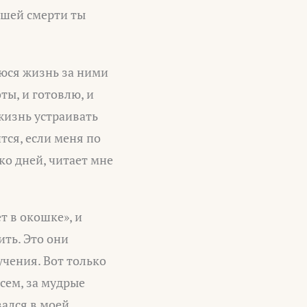
нашей смерти ты
уюся жизнь за ними
оты, и готовлю, и
жизнь устраивать
тся, если меня по
ько дней, читает мне
ет в окошке», и
ить. Это они
учения. Вот только
всем, за мудрые
вался в моей