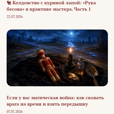
🐔 Колдовство с куриной лапой: «Рука
бесова» в практике мастера. Часть 1
22.07.2026
Если у вас магическая война: как сковать
врага на время и взять передышку
07.07.2026