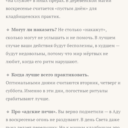
«на службе» в иных сферах. В деревенской магии
воскресенье считается «пустым днём» для
кладбищенских практик.
🔹
Могут ли наказать?
Не столько «накажут»,
сколько могут не услышать и не помочь. В лучшем
случае ваши действия будут бесполезны, в худшем —
будут недовольны, потому что мир мёртвых не
любит, когда его ритм нарушают.
🔹
Когда лучше всего практиковать.
Оптимальными днями считаются вторник, четверг и
суббота. Именно в эти дни, погостные ритуалы
срабатывают лучше.
🔹
Про «адские печи».
Вы верно подметили — в Аду
в воскресенье огонь не раздувают. В день Света даже
тьма делает передышку. Но к нашим кладбищам это