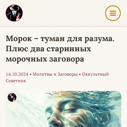
Перейти
к
содержимому
Морок – туман для разума.
Плюс два старинных
морочныx заговора
14.10.2024
•
Молитвы и Заговоры
•
Оккультный
Советник