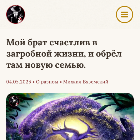
Перейти
к
содержимому
Мой брат счастлив в
загробной жизни, и обрёл
там новую семью.
04.05.2023
•
О разном
•
Михаил Вяземский