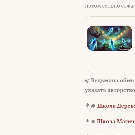
потом сильно сожа
© Ведьмина обит
указать авторств
👨‍🎓
Школа Дереве
👨‍🎓
Школа Магиче