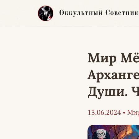
Перейти
Оккультный Советник
к
содержимому
Мир Мё
Арханг
Души. Ч
13.06.2024
•
Мир