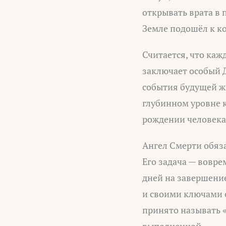
открывать врата в
Земле подошёл к к
Считается, что ка
заключает особый 
события будущей жи
глубинном уровне к
рождении человека 
Ангел Смерти обяза
Его задача — вовре
дней на завершение
и своими ключами о
принято называть 
выполненной.