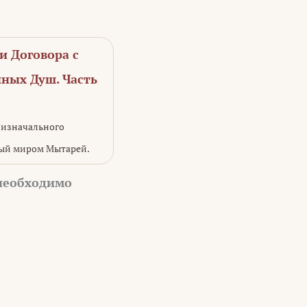
и Договора с
ных Душ. Часть
я изначального
мый миром Мытарей.
 необходимо