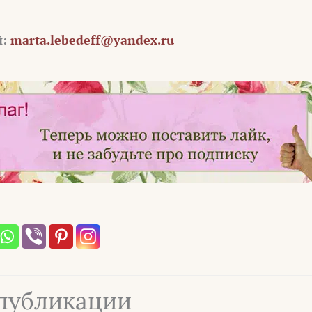
й:
marta.lebedeff@yandex.ru
публикации