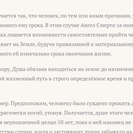
чается так, что человек, по тем или иным причинам,
нного ему срока. В этом случае Ангел Смерти за ним
ека лишается возможности самостоятельно пройти че
вает на Земле, будучи привязанной к материальному
ного ей изначально срока окончания жизни.
вору, Душа обязана находиться на земле до назначе
ой жизненный путь в строго определённое время и 
ер. Предположим, человеку было суждено прожить до
трагически погиб, утонув. Получается, душе этого че
я неупокоенной целых 50 лет, пока о ней наконец не
вестны случаи, когда о застрявших душах забывали на