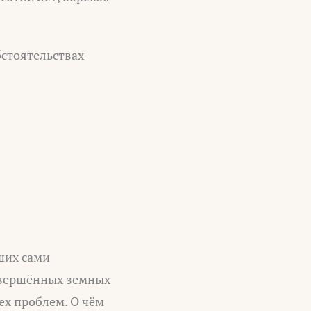
стоятельствах
ших сами
авершённых земных
ех проблем. О чём