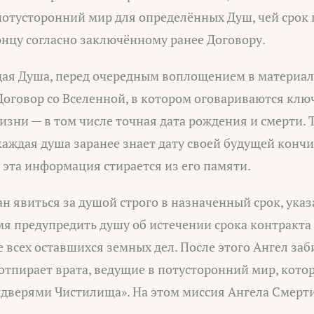
 потусторонний мир для определённых Душ, чей срок
онцу согласно заключённому ранее Договору.
ждая Душа, перед очередным воплощением в материа
Договор со Вселенной, в котором оговариваются клю
зни — в том числе точная дата рождения и смерти. 
аждая душа заранее знает дату своей будущей кончи
эта информация стирается из его памяти.
н явиться за душой строго в назначенный срок, указ
мя предупредить душу об истечении срока контракта 
 всех оставшихся земных дел. После этого Ангел заб
тпирает врата, ведущие в потусторонний мир, кото
«дверями Чистилища». На этом миссия Ангела Смерти