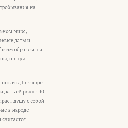
 пребывания на
льном мире,
чевые даты и
Таким образом, на
ны, но при
анный в Договоре.
и дать ей ровно 40
ирает душу с собой
рые в народе
 считается