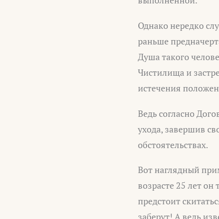
Однако нередко слу
раньше предначерта
Душа такого челов
Чистилища и застре
истечения положен
Ведь согласно Дого
ухода, завершив св
обстоятельствах.
Вот наглядный прим
возрасте 25 лет он 
предстоит скитатьс
заберут! А ведь из