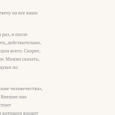
твечу на все ваши
раз, и после
рть, действительно,
цом всего. Скорее,
и. Можно сказать,
 души по
амме человечества»,
. Внешне оно
стоит
 которого входит