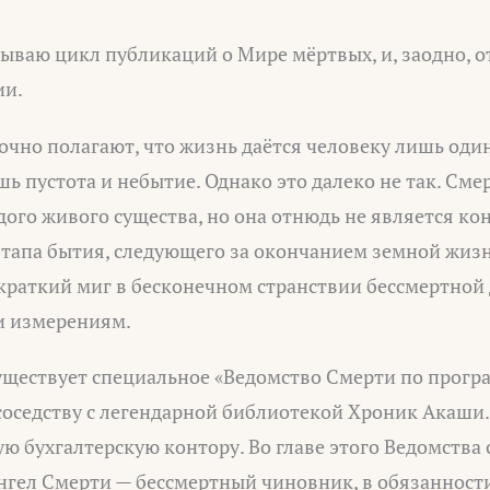
рываю цикл публикаций о Мире мёртвых, и, заодно, о
ии.
но полагают, что жизнь даётся человеку лишь один 
шь пустота и небытие. Однако это далеко не так. Сме
ого живого существа, но она отнюдь не является кон
этапа бытия, следующего за окончанием земной жизн
 краткий миг в бесконечном странствии бессмертной
и измерениям.
уществует специальное «Ведомство Смерти по прогр
соседству с легендарной библиотекой Хроник Акаши
 бухгалтерскую контору. Во главе этого Ведомства 
гел Смерти — бессмертный чиновник, в обязанности