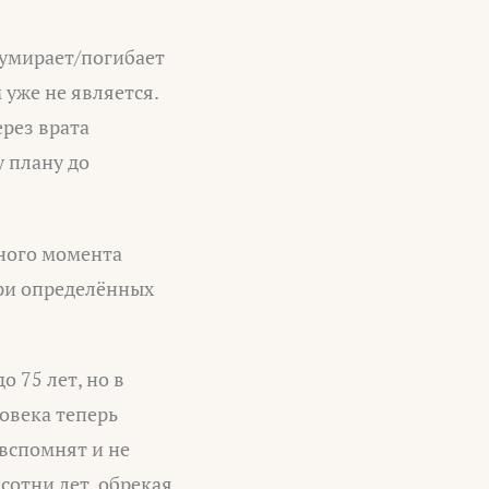
 умирает/погибает
 уже не является.
рез врата
 плану до
нного момента
при определённых
 75 лет, но в
ловека теперь
 вспомнят и не
 сотни лет, обрекая