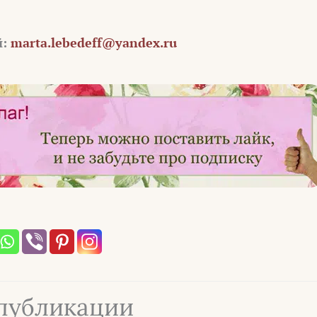
й:
marta.lebedeff@yandex.ru
публикации