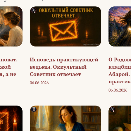
иноват.
Исповедь практикующей
О Родовы
ужой
ведьмы. Оккультный
кладбищ
, а не
Советник отвечает
Абарой.
практи
06.06.2026
06.06.2026