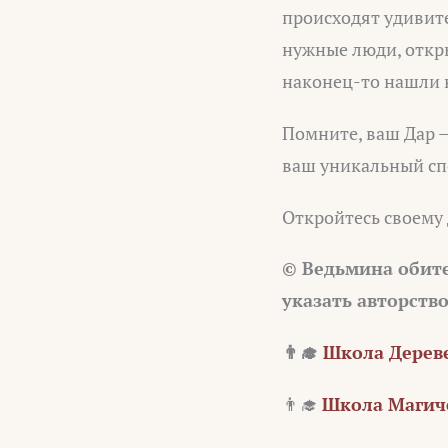
происходят удивит
нужные люди, откры
наконец-то нашли 
Помните, ваш Дар –
ваш уникальный спо
Откройтесь своему 
© Ведьмина обит
указать авторств
👨‍🎓
Школа Дереве
👨‍🎓
Школа Магиче