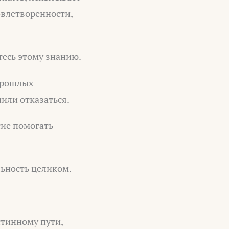
овлетворенности,
тесь этому знанию.
 прошлых
или отказаться.
сие помогать
льность целиком.
стинному пути,