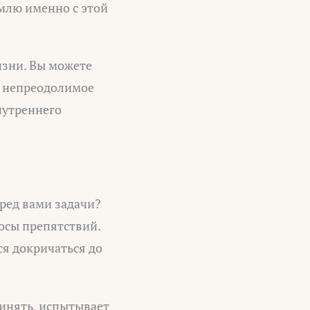
емлю именно с этой
изни. Вы можете
ь непреодолимое
нутреннего
ред вами задачи?
осы препятствий.
ся докричаться до
ринять, испытывает