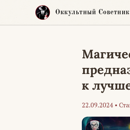
Перейти
Оккультный Советник
к
содержимому
Магичес
предна
к лучш
22.09.2024
•
Ста