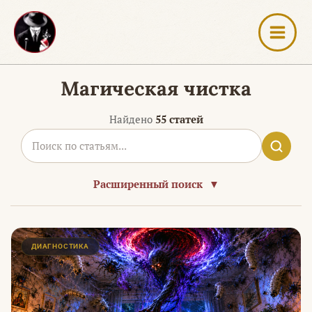
Перейти
к
содержимому
Магическая чистка
Найдено
55 статей
Расширенный поиск
▼
Страница
Страница
Страница
ДИАГНОСТИКА