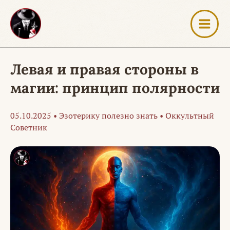
Перейти
к
содержимому
Левая и правая стороны в
магии: принцип полярности
05.10.2025
•
Эзотерику полезно знать
•
Оккультный
Советник