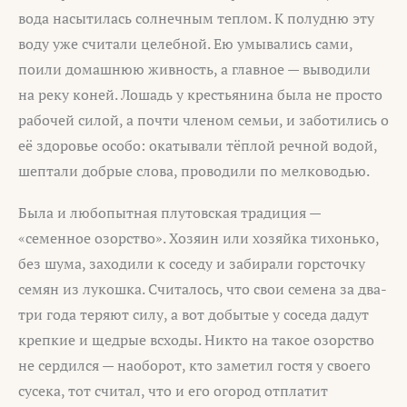
вода насытилась солнечным теплом. К полудню эту
воду уже считали целебной. Ею умывались сами,
поили домашнюю живность, а главное — выводили
на реку коней. Лошадь у крестьянина была не просто
рабочей силой, а почти членом семьи, и заботились о
её здоровье особо: окатывали тёплой речной водой,
шептали добрые слова, проводили по мелководью.
Была и любопытная плутовская традиция —
«семенное озорство». Хозяин или хозяйка тихонько,
без шума, заходили к соседу и забирали горсточку
семян из лукошка. Считалось, что свои семена за два-
три года теряют силу, а вот добытые у соседа дадут
крепкие и щедрые всходы. Никто на такое озорство
не сердился — наоборот, кто заметил гостя у своего
сусека, тот считал, что и его огород отплатит