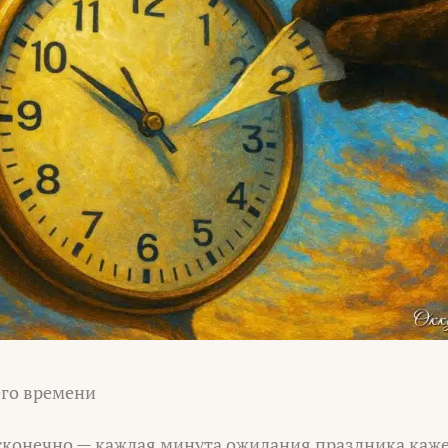
го времени
есконечно — каждая минута ожидания праздника каже