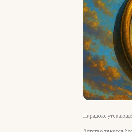
Парадокс утекающе
Детство тянется б