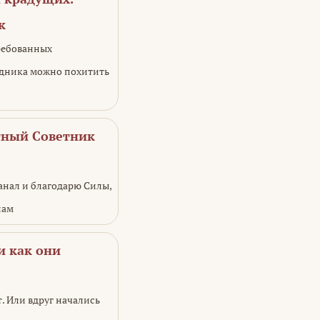
к
ребованных
адника можно похитить
ьтный Советник
анал и благодарю Силы,
нам
и как они
т. Или вдруг начались