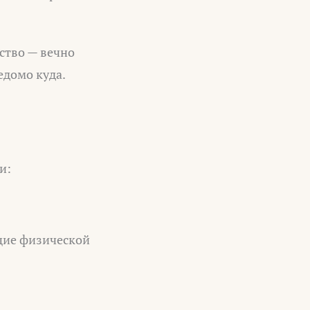
ство — вечно
едомо куда.
и:
ющие физической