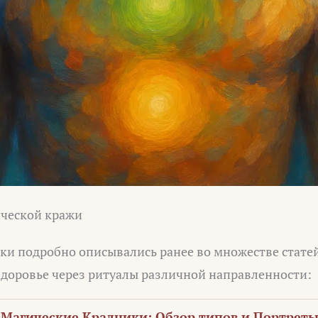
ческой кражи
и подробно описывались ранее во множестве статей
здоровье через ритуалы различной направленности:
Магические Крадники: Обзор типов и Портреты