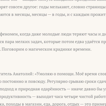
ят совсем другое: годы мелькают, словно страницы
аются в месяцы, месяцы — в годы, и с каждым прожит
феномен, когда даже молодые люди теряют часы и дн
я пара мелких задач, которые потом едва удаётся п
. Поговорим о магическом краднике времени.
татель Анатолий: «Умоляю о помощи. Моё время слов
 постоянно и повсюду. Регулярно срываю сроки сдач
подход и природная одарённость — иначе давно бы у
продуктивность — выходит часа четыре чистой работы
а, походы в магазин, еда, дорога, отдых — это приме