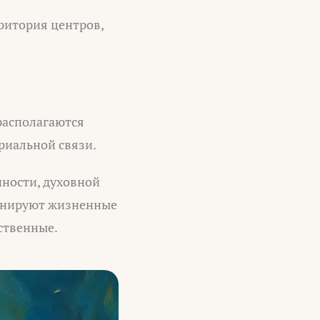
ритория центров,
 располагаются
риальной связи.
чности, духовной
минируют жизненные
ственные.