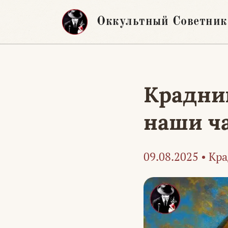
Перейти
Оккультный Советник
к
содержимому
Крадни
наши ч
09.08.2025
•
Кра