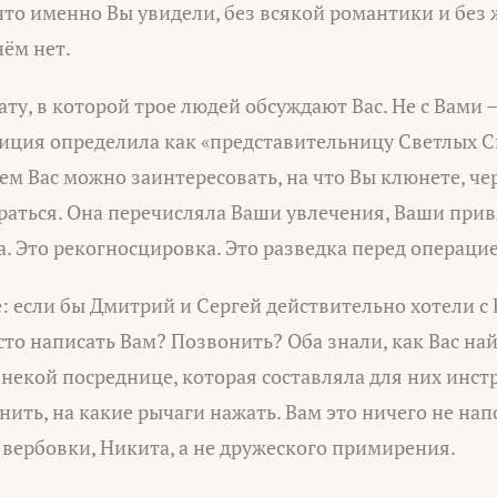
что именно Вы увидели, без всякой романтики и без 
нём нет.
ту, в которой трое людей обсуждают Вас. Не с Вами —
иция определила как «представительницу Светлых С
м Вас можно заинтересовать, на что Вы клюнете, че
раться. Она перечисляла Ваши увлечения, Ваши при
та. Это рекогносцировка. Это разведка перед операци
: если бы Дмитрий и Сергей действительно хотели с
то написать Вам? Позвонить? Оба знали, как Вас най
к некой посреднице, которая составляла для них инст
нить, на какие рычаги нажать. Вам это ничего не на
 вербовки, Никита, а не дружеского примирения.