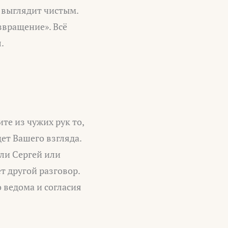
и выглядит чистым.
звращение». Всё
.
те из чужих рук то,
щет Вашего взгляда.
сли Сергей или
т другой разговор.
 ведома и согласия