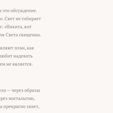
а это обсуждение.
. Свет не собирает
: «Никита, вот
для Света священна.
авляют план, как
 любит надевать
ем не является.
мело — через образы
рез ностальгию,
а прекрасно знает,