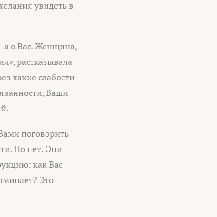
желания увидеть в
 а о Вас. Женщина,
ил», рассказывала
рез какие слабости
вязанности, Ваши
ей.
 Вами поговорить —
ти. Но нет. Они
рукцию: как Вас
поминает? Это