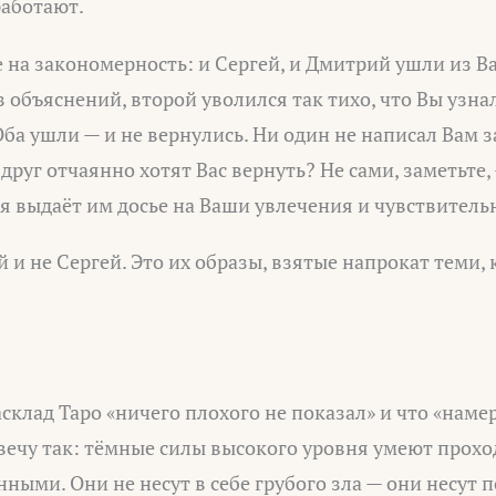
работают.
 на закономерность: и Сергей, и Дмитрий ушли из В
з объяснений, второй уволился так тихо, что Вы узна
ба ушли — и не вернулись. Ни один не написал Вам за
друг отчаянно хотят Вас вернуть? Не сами, заметьте, 
я выдаёт им досье на Ваши увлечения и чувствитель
й и не Сергей. Это их образы, взятые напрокат теми,
асклад Таро «ничего плохого не показал» и что «нам
вечу так: тёмные силы высокого уровня умеют прохо
ными. Они не несут в себе грубого зла — они несут 