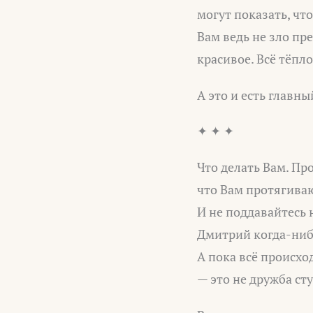
могут показать, чт
Вам ведь не зло пр
красивое. Всё тёпл
А это и есть главн
✦ ✦ ✦
Что делать Вам. Пр
что Вам протягиваю
И не поддавайтесь 
Дмитрий когда-нибу
А пока всё происхо
— это не дружба сту