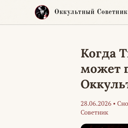
Перейти
Оккультный Советник
к
содержимому
Когда Т
может г
Оккуль
28.06.2026
•
Сно
Советник