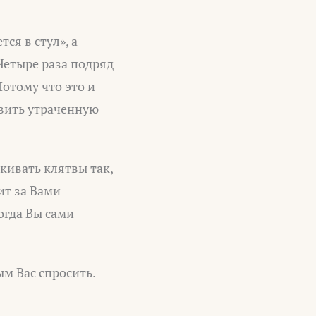
ся в стул», а
Четыре раза подряд
Потому что это и
овить утраченную
кивать клятвы так,
ит за Вами
огда Вы сами
ым Вас спросить.