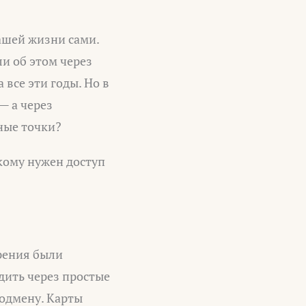
ашей жизни сами.
ли об этом через
 все эти годы. Но в
— а через
ные точки?
 кому нужен доступ
ерения были
дить через простые
подмену. Карты