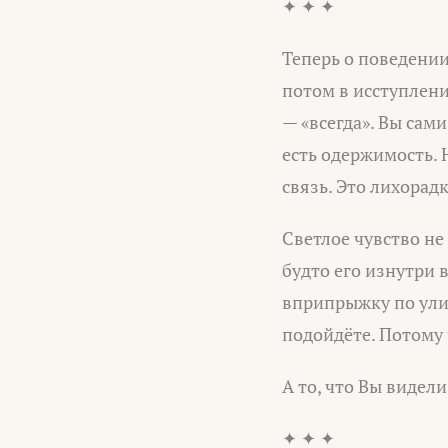
✦ ✦ ✦
Теперь о поведении
потом в исступлен
— «всегда». Вы сам
есть одержимость. 
связь. Это лихорадк
Светлое чувство не
будто его изнутри 
вприпрыжку по улиц
подойдёте. Потому 
А то, что Вы видел
✦ ✦ ✦