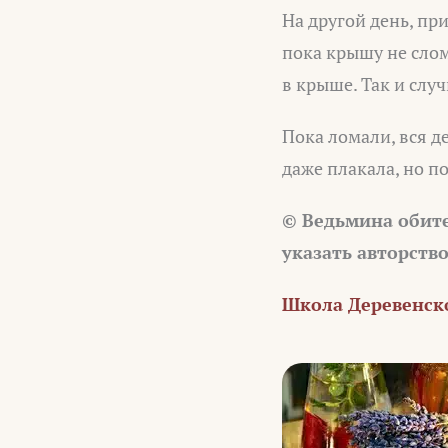
На другой день, пр
пока крышу не слом
в крыше. Так и случ
Пока ломали, вся д
даже плакала, но п
© Ведьмина обит
указать авторств
Школа Деревенск