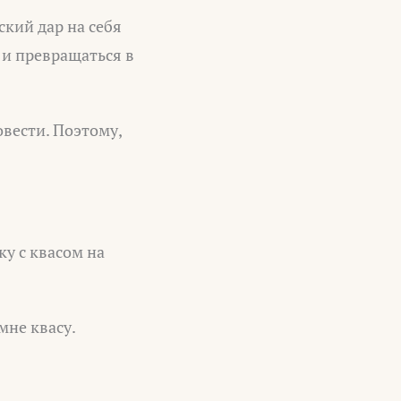
ский дар на себя
, и превращаться в
овести. Поэтому,
ку с квасом на
мне квасу.