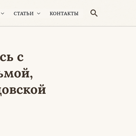
Поиск
СТАТЬИ
КОНТАКТЫ
сь с
ьмой,
довской