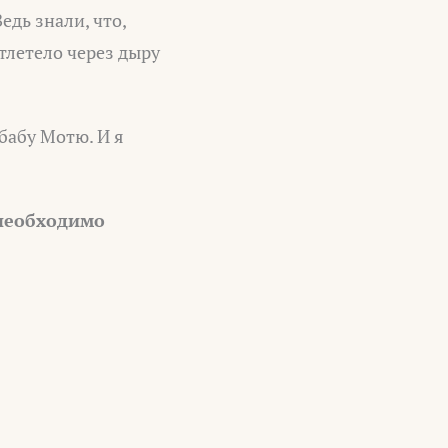
едь знали, что,
тлетело через дыру
бабу Мотю. И я
 необходимо