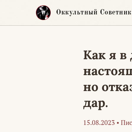
Перейти
Оккультный Советник
к
содержимому
Как я в
настоя
но отка
дар.
15.08.2023
•
Пис