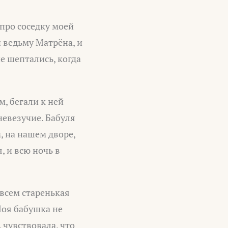
 про соседку моей
и ведьму Матрёна, и
не шептались, когда
м, бегали к ней
невезучие. Бабуля
, на нашем дворе,
, и всю ночь в
овсем старенькая
Моя бабушка не
 чувствовала, что