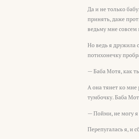
Да и не только баб
принять, даже прот
ведьму мне совсем 
Но ведь я дружила 
потихонечку пробра
— Баба Мотя, как ты
А она тянет ко мне 
тумбочку. Баба Мот
— Пойми, не могу я 
Перепугалась я, и с