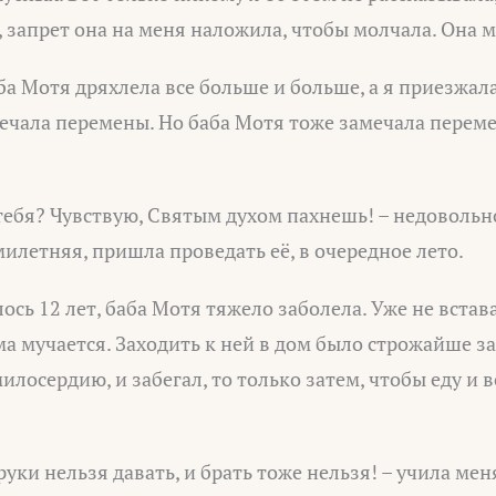
, запрет она на меня наложила, чтобы молчала. Она м
а Мотя дряхлела все больше и больше, а я приезжал
мечала перемены. Но баба Мотя тоже замечала пере
тебя? Чувствую, Святым духом пахнешь! – недовольно
милетняя, пришла проведать её, в очередное лето.
сь 12 лет, баба Мотя тяжело заболела. Уже не встава
ма мучается. Заходить к ней в дом было строжайше з
милосердию, и забегал, то только затем, чтобы еду и 
руки нельзя давать, и брать тоже нельзя! – учила мен