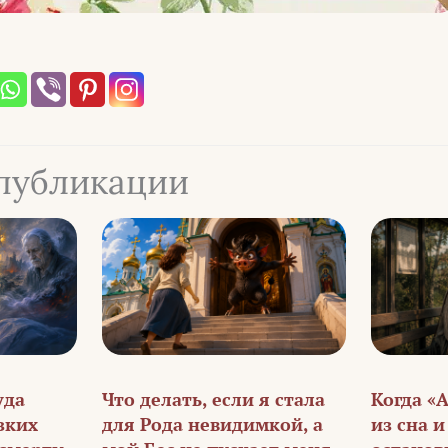
публикации
уда
Что делать, если я стала
Когда «
зких
для Рода невидимкой, а
из сна 