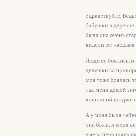
Здравствуйте, Ведь
бабушки в деревне,
была она очень стар
видели её: «ведьма 
Люди её боялись, и 
девушки за приворо
моя тоже боялась э
так меня домой заг
кошкиной шкурке и
А у меня была тайн
она была, и меня в
умела печь таких в