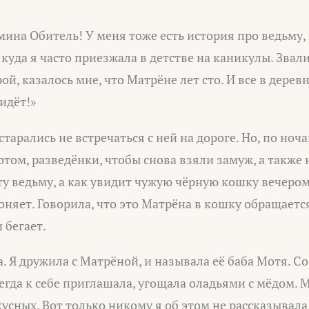
мина Обитель! У меня тоже есть история про ведьму,
 куда я часто приезжала в детстве на каникулы. Звал
ой, казалось мне, что Матрёне лет сто. И все в дерев
идёт!»
старались не встречаться с ней на дороге. Но, по ноча
том, разведёнки, чтобы снова взяли замуж, а также 
ту ведьму, а как увидит чужую чёрную кошку вечером
оняет. Говорила, что это Матрёна в кошку обращается
 бегает.
а. Я дружила с Матрёной, и называла её баба Мотя. С
сегда к себе приглашала, угощала оладьями с мёдом. 
кусных. Вот только никому я об этом не рассказывала,