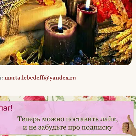
й:
marta.lebedeff@yandex.ru