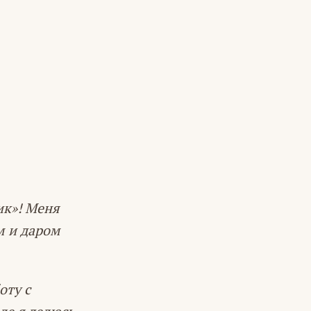
ик»! Меня
м и даром
оту с