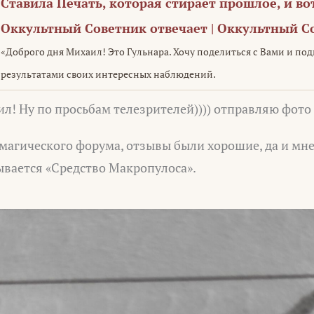
Ставила Печать, которая стирает прошлое, и во
Oккультный Советник отвечает | Оккультный С
«Доброго дня Михаил! Это Гульнара. Хочу поделиться с Вами и п
результатами своих интересных наблюдений.
л! Ну по просьбам телезрителей)))) отправляю фото 
о магического форума, отзывы были хорошие, да и мн
ывается «Средство Макропулоса».