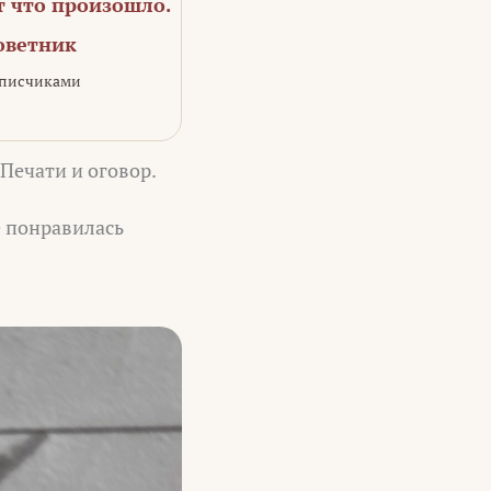
т что произошло.
оветник
одписчиками
Печати и оговор.
е понравилась