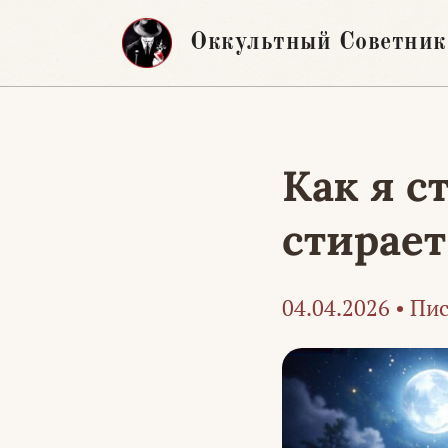
Перейти
Оккультный Советник
к
содержимому
Как я с
стирае
04.04.2026
•
Пис