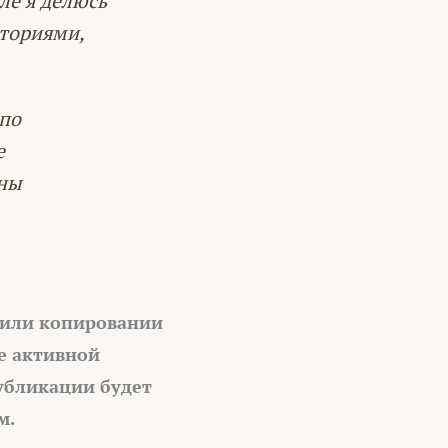
ле я делюсь
сториями,
 по
е
йны
 или копировании
е активной
убликации будет
м.