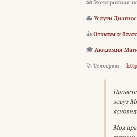
📧 Электронная п
🚑
Услуги Диагно
👍
Отзывы и благ
🎓
Академия Маги
🚀
Телеграм —
http
Приветс
зовут М
ясновид
Моя пра