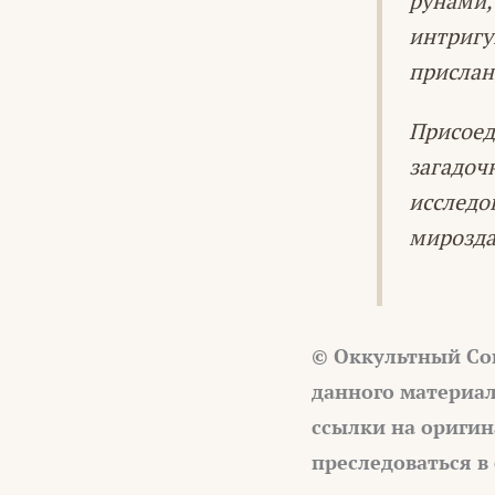
рунами,
интригу
присла
Присоед
загадоч
исследо
мирозда
© Оккультный Со
данного материал
ссылки на оригин
преследоваться в