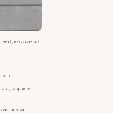
о лет)
до
(столько-
свое).
 что, здоровье,
е
(указанный