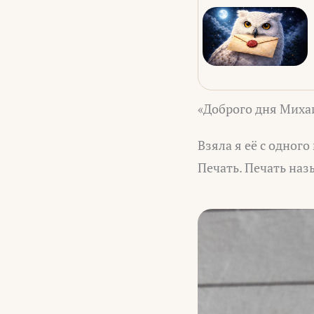
«Доброго дня Михаи
Взяла я её с одног
Печать. Печать наз