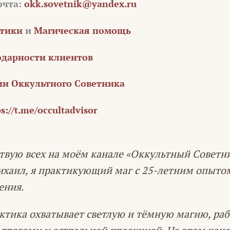
очта:
okk.sovetnik@yandex.ru
стики
и
Магическая помощь
одарности клиентов
и Оккультного Советника
s://t.me/occultadvisor
твую всех на моём канале «Оккультный Советн
ихаил, я практикующий маг с 25-летним опыто
ения.
ктика охватывает светлую и тёмную магию, раб