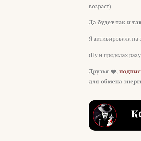
возраст)
Да будет так и та
Я активировала на с
(Ну и пределах разу
Друзья ❤️,
подпис
для обмена энер