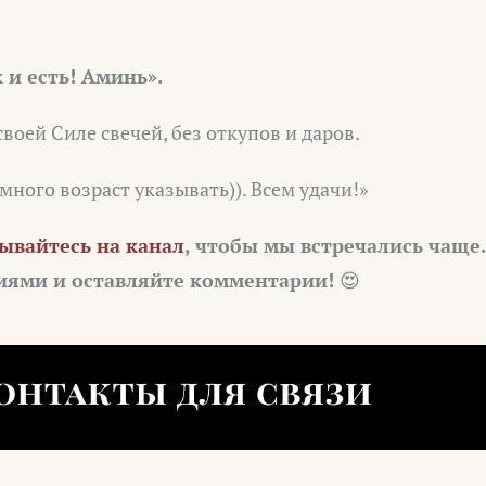
к и есть! Аминь».
воей Силе свечей, без откупов и даров.
много возраст указывать)). Всем удачи!»
ывайтесь на канал
, чтобы мы встречались чаще.
гиями и оставляйте комментарии!
😍