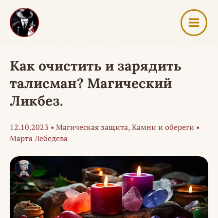
Перейти
к
содержимому
Как очистить и зарядить
талисман? Магический
Ликбез.
12.10.2023
•
Магическая защита
,
Камни и обереги
•
Марта Лебедева