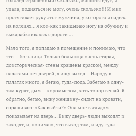
гололед страшенный! Скользко, машины едут, я
упала, подняться не могу, очень скользко!!! И мне
протягивает руку этот мужчина, у которого я сидела
на коленях… я кое-как закидываю ногу на обучину и
выкарабкливаюсь с дороги …
Мало того, я попадаю в помещение и понимаю, что
это — больница. Только больница очень старая,
доисторическая- стены крашены краской, между
палатами нет дверей, я ищу выход….Народу в
палатах много, я бегаю, туда-сюда. Забегаю в одну-
там курят, дым — коромыслом, хоть топор вешай. Я —
обратно, бегаю, вижу женщину- сидит на кровати,
спрашиваю: «Как выйти?» Она мне взглядом
показывает на дверь… Вижу дверь- люди выходят и
заходят, и, понимаю, что выход там, и иду туда…