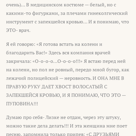
очень)… В медицинском костюме — белый, но с
какими-то фигурками, за плечами гинеколгический
инструмент с запекшейся кровью… И я понимаю, что
ЭТО- врач.
Я ей говорю: «Я готова встать на колени и
благодарить Вас!» Здесь вся компания врачей
закричала: «О-о-о-о…О-о-о-о!!!» Я встаю перед ней
на колени, но пол не ровный, передо мной бугор, как
лежачий полицейский — неровность. И ОНА МНЕ В
ПРАВУЮ РУКУ ДАЕТ ХВОСТ ВОЛОСАТЫЙ С
ЗАПЕКШЕЙСЯ КРОВЬЮ, И Я ПОНИМАЮ, ЧТО ЭТО —
ПУПОВИНА!!!
Думаю про себя- Лизке не отдам, через эту штуку,
можно такие дела делать!!! И эта женщина мне поет
песню, запомнила только припев: «С ДРУЗЬЯМИ