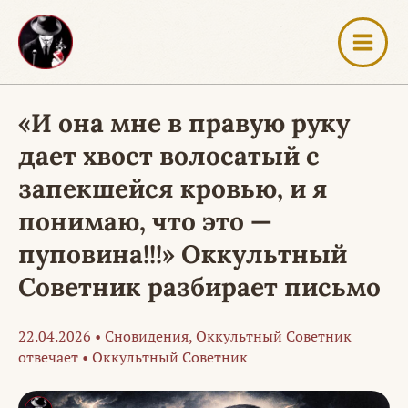
Перейти
к
содержимому
«И она мне в правую руку
дает хвост волосатый с
запекшейся кровью, и я
понимаю, что это —
пуповина!!!» Оккультный
Советник разбирает письмо
22.04.2026
•
Сновидения
,
Оккультный Советник
отвечает
•
Оккультный Советник