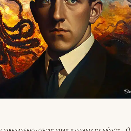
я просыпаюсь среди ночи и слышу их шёпот… О