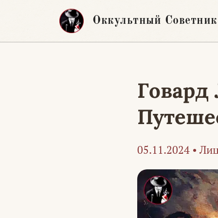
Перейти
Оккультный Советник
к
содержимому
Говард 
Путеше
05.11.2024
•
Лиц