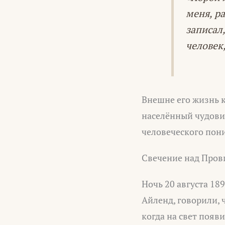
меня, р
записал
человек
Внешне его жизнь к
населённый чудов
человеческого пон
Свечение над Пров
Ночь 20 августа 18
Айленд, говорили,
когда на свет появ