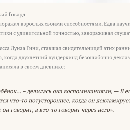
ий Говард.
поражал взрослых своими способностями. Едва научи
стихи с удивительной точностью, завораживая слуша
есса Луиза Гини, ставшая свидетельницей этих ранн
а, когда двухлетний вундеркинд безошибочно декла
аписала в своём дневнике:
ебёнок… – делилась она воспоминаниями, — В ег
тся что-то потустороннее, когда он декламирует
 он говорит, а кто-то говорит через него».