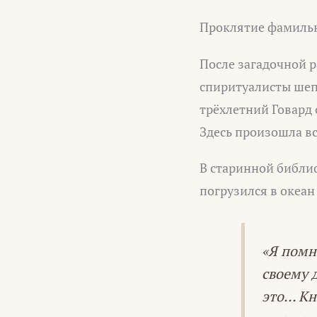
Проклятие фамиль
После загадочной 
спиритуалисты шепт
трёхлетний Говард 
Здесь произошла вс
В старинной библи
погрузился в океан
«Я помн
своему 
это… Кн