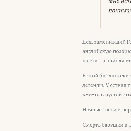
мне ист
понимал
Дед, заменивший Го
английскую поэзию, 
шести — сочинял ст
В этой библиотеке 
легенды. Местная п
кем-то в пустой ко
Ночные гости и пе
Смерть бабушки в 1