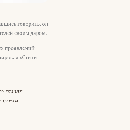
вшись говорить, он
телей своим даром.
их проявлений
мировал «Стихи
о глазах
 стихи.