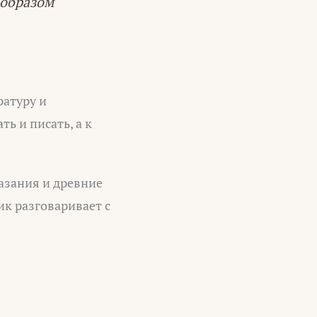
 образом
ратуру и
ть и писать, а к
азания и древние
ик разговаривает с