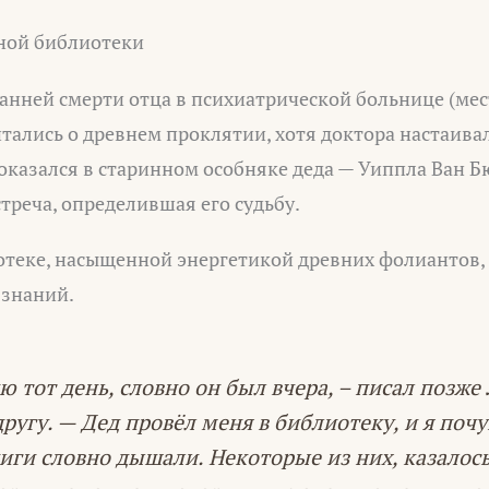
ной библиотеки
ранней смерти отца в психиатрической больнице (ме
ались о древнем проклятии, хотя доктора настаивал
оказался в старинном особняке деда — Уиппла Ван 
треча, определившая его судьбу.
отеке, насыщенной энергетикой древних фолиантов,
 знаний.
ю тот день, словно он был вчера, – писал позже
другу. — Дед провёл меня в библиотеку, и я поч
иги словно дышали. Некоторые из них, казалос