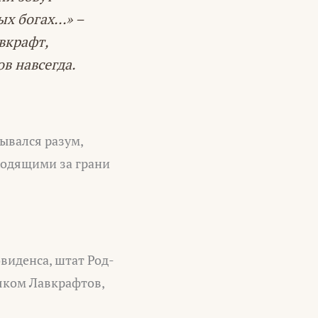
ых богах…» –
вкрафт,
в навсегда.
рывался разум,
одящими за грани
виденса, штат Род-
яком Лавкрафтов,