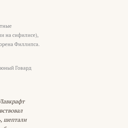
стные
и на сифилисе),
Бюрена Филлипса.
 юный Говард
 Лавкрафт
увствовал
ь, шептали