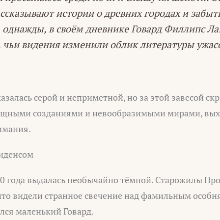
ассказывают истории о древних городах и забыт
, однажды, в своём дневнике Говард Филлипс Ла
, чьи видения изменили облик литературы ужасо
азалась серой и неприметной, но за этой завесой ск
ищными созданиями и невообразимыми мирами, вых
имания.
иденсом
90 года выдалась необычайно тёмной. Старожилы Про
 что видели странное свечение над фамильным особн
ился маленький Говард.