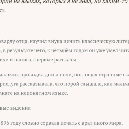
ории на языках, которых я не знал, но каким-то
».
варду отца, научил внука ценить классическую лите
в результате чего, к четырём годам он уже умел чита
ихи и написал первые рассказы.
мальчик проводил дни и ночи, поглощая странные ск
рислуга рассказывала, что порой слышала, как мальч
мнате на непонятном языке.
рвые видения
896 году словно сорвала печать с врат иного мира.