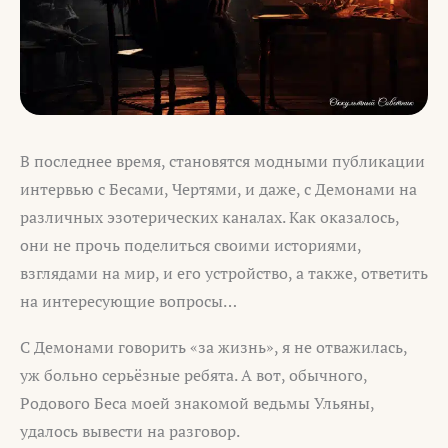
В последнее время, становятся модными публикации
интервью с Бесами, Чертями, и даже, с Демонами на
различных эзотерических каналах. Как оказалось,
они не прочь поделиться своими историями,
взглядами на мир, и его устройство, а также, ответить
на интересующие вопросы…
С Демонами говорить «за жизнь», я не отважилась,
уж больно серьёзные ребята. А вот, обычного,
Родового Беса моей знакомой ведьмы Ульяны,
удалось вывести на разговор.