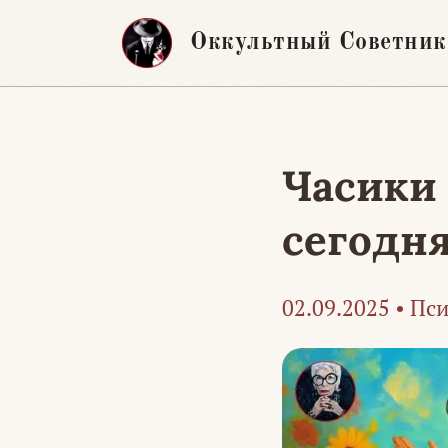
Перейти
Оккультный Советник
к
содержимому
Часики 
сегодн
02.09.2025
•
Пси