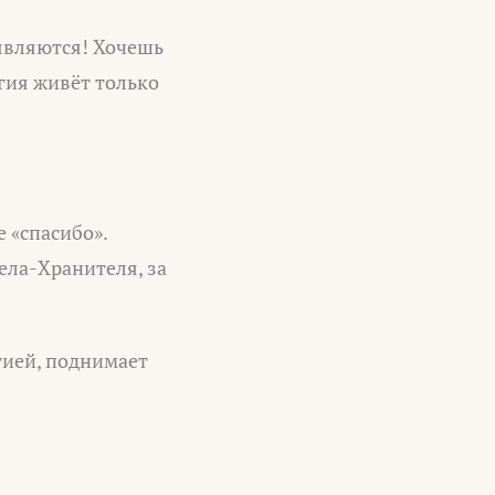
являются! Хочешь
ргия живёт только
е «спасибо».
гела-Хранителя, за
гией, поднимает