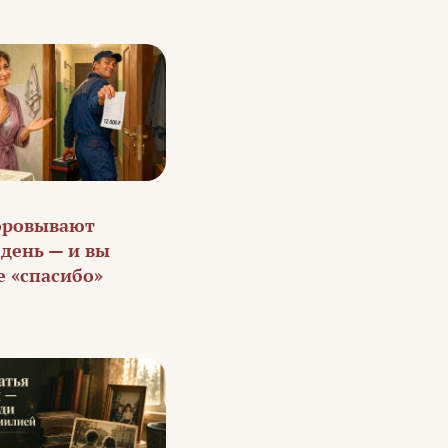
оровывают
день — и вы
е «спасибо»