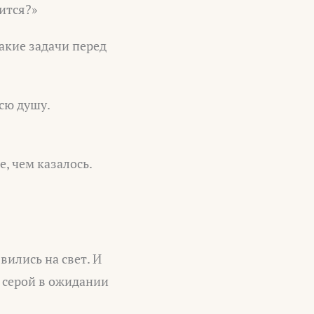
чится?»
акие задачи перед
сю душу.
, чем казалось.
вились на свет. И
и серой в ожидании