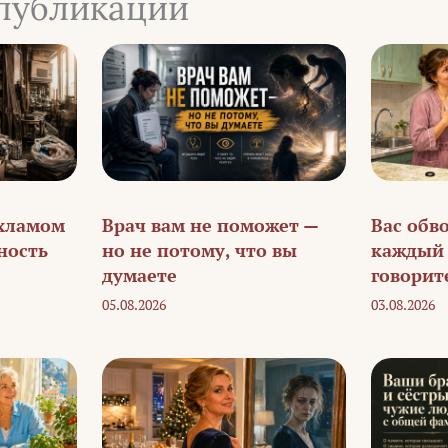
публикации
 хламом
Врач вам не поможет —
Вас обв
ность
но не потому, что вы
каждый 
думаете
говорит
05.08.2026
03.08.2026