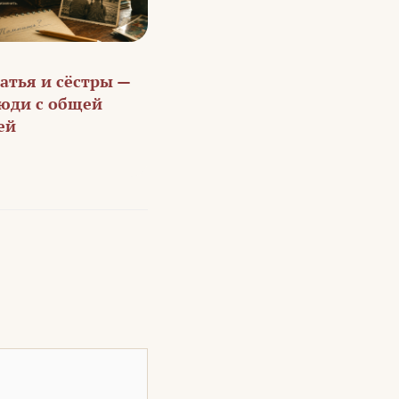
атья и сёстры —
юди с общей
ей