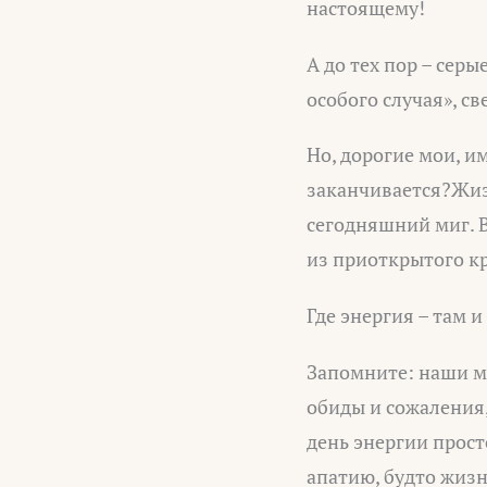
настоящему!
А до тех пор – сер
особого случая», с
Но, дорогие мои, и
заканчивается?Жизн
сегодняшний миг. В
из приоткрытого к
Где энергия – там и
Запомните: наши мы
обиды и сожаления
день энергии просто
апатию, будто жиз