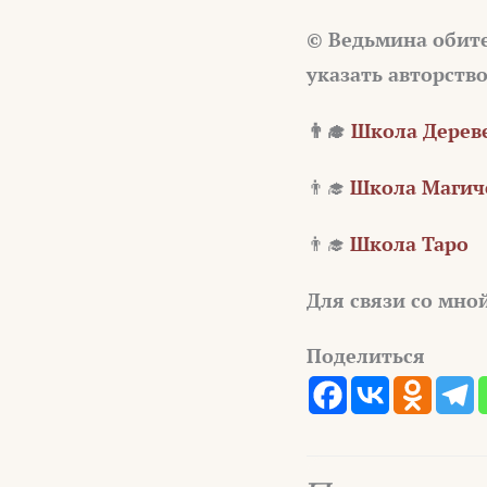
© Ведьмина обит
указать авторств
👨‍🎓
Школа Дереве
👨‍🎓
Школа Магиче
👨‍🎓
Школа Таро
Для связи со мно
Поделиться