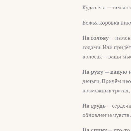
Куда села — там и о
Божья коровка нико
На голову
— измен
годами. Или придёт
волосах — ваши мы
На руку — какую
деньги. Причём не
возможных тратах, 
На грудь
— сердечн
обновление чувств.
На спину
— кто-то