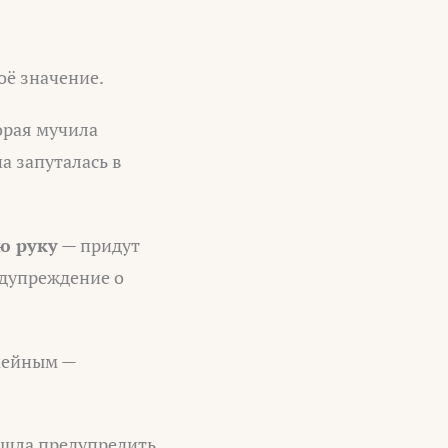
оё значение.
орая мучила
а запуталась в
ю руку
— придут
дупреждение о
емейным —
ишла предупредить