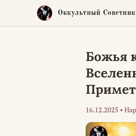
Перейти
Оккультный Советник
к
содержимому
Божья к
Вселенн
Приме
16.12.2025
•
Нар