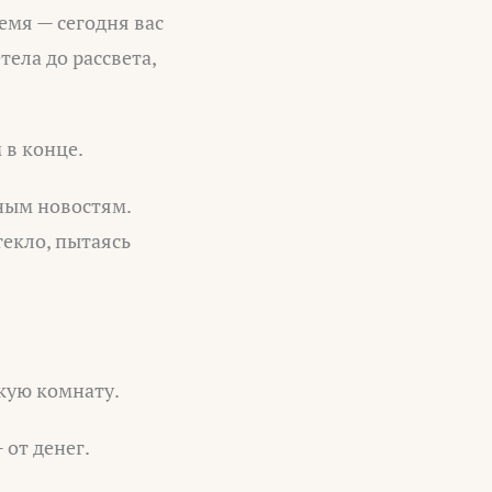
емя — сегодня вас
тела до рассвета,
 в конце.
ным новостям.
текло, пытаясь
акую комнату.
 от денег.