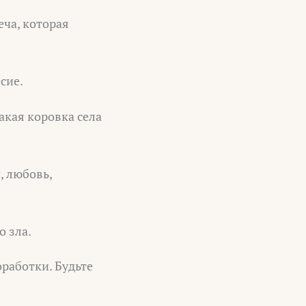
еча, которая
сие.
акая коровка села
, любовь,
 зла.
работки. Будьте