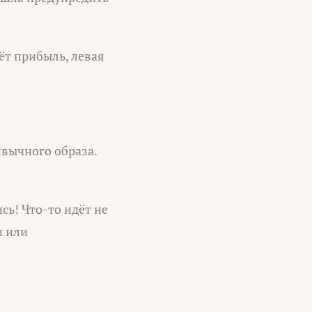
ёт прибыль, левая
вычного образа.
сь! Что-то идёт не
и или