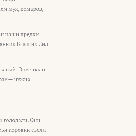
ем мух, комаров,
ён наши предки
ланник Высших Сил,
заний. Они знали:
разу — нужно
и голодали. Они
жьи коровки съели