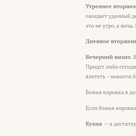
Утреннее вторжен
ожидает удачный де
это не утро, а ноч
Дневное вторжен
Вечерний визит.
Б
Придут либо сегодня
влететь – новости 
Божья коровка в д
Если божья коровка
Кухня
— к достатку