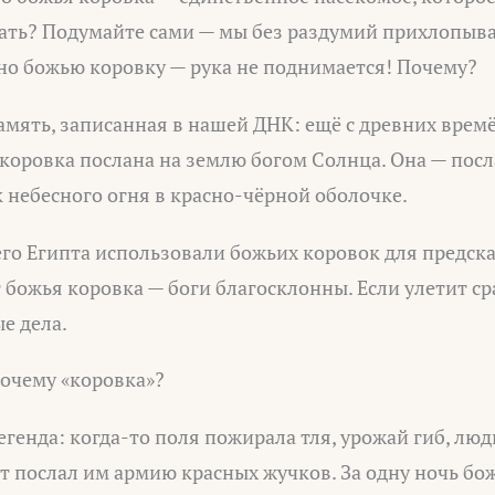
ать? Подумайте сами — мы без раздумий прихлопыва
 но божью коровку — рука не поднимается! Почему?
амять, записанная в нашей ДНК: ещё с древних врем
 коровка послана на землю богом Солнца. Она — пос
 небесного огня в красно-чёрной оболочке.
го Египта использовали божьих коровок для предска
т божья коровка — боги благосклонны. Если улетит с
е дела.
почему «коровка»?
егенда: когда-то поля пожирала тля, урожай гиб, люд
от послал им армию красных жучков. За одну ночь бо