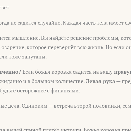
твет
гда не садится случайно. Каждая часть тела имеет св
ится мышление. Вы найдёте решение проблемы, кот
 озарение, которое перевернёт всю жизнь. Но если он
сли тоже запутаны.
 именно?
Если божья коровка садится на вашу
праву
ожиданно и в большом количестве.
Левая рука
— пре
будьте осторожнее с финансами.
ые дела. Одиноким — встреча второй половинки, с
 за вашей спиной плетёт интриги. Божья коровка пр