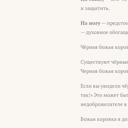
и защитить.
На ногу
— предстои
— духовное обогаще
Чёрная божья коров
Существуют чёрные
Черная божья коров
Если вы увидели чё
так!» Это может бы
недоброжелателе в
Божья коровка в д