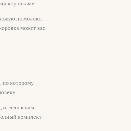
ими коровками.
хожую на молоко.
 коровка может вас
.
д, по которому
ловеку.
и, если к вам
 полный комплект