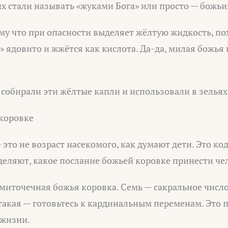
 их стали называть «жуками Бога» или просто — божь
му что при опасности выделяет жёлтую жидкость, по
» ядовито и жжётся как кислота. Да-да, милая божья
 собирали эти жёлтые капли и использовали в зельях
 коровке
 это не возраст насекомого, как думают дети. Это ко
еляют, какое послание божьей коровке принести че
иточечная божья коровка. Семь — сакральное число, 
такая — готовьтесь к кардинальным переменам. Это
 жизни.