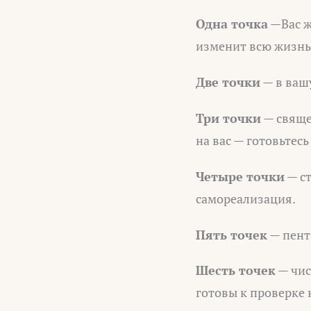
Одна точка
—Вас ж
изменит всю жизнь
Две точки
— в ваш
Три точки
— священ
на вас — готовьтес
Четыре точки
— ст
самореализация.
Пять точек
— пент
Шесть точек
— чис
готовы к проверке 