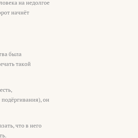
ловека на недолгое
орот начнёт
тва была
ечать такой
есть,
 подёргивания), он
зать, что в него
ть.