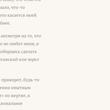
мало, что-то
это касается моей
бнее.
несмотря на то, что
е не любит меня, и
Собираюсь сделать
есовский или через
 приворот, будь-то
едении опытным
» по жертве, в
циональное