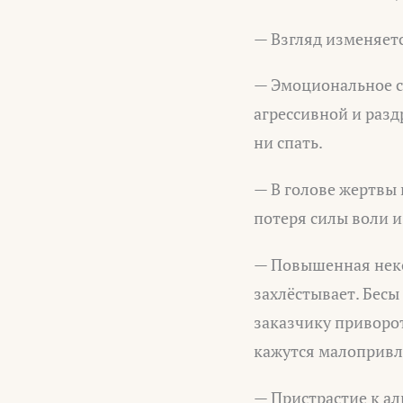
— Взгляд изменяет
— Эмоциональное со
агрессивной и разд
ни спать.
— В голове жертвы 
потеря силы воли 
— Повышенная неко
захлёстывает. Бес
заказчику приворот
кажутся малоприв
— Пристрастие к ал