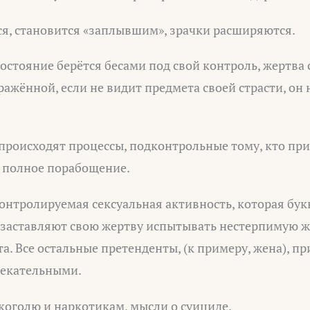
ся, становится «заплывшим», зрачки расширяются.
стояние берётся бесами под свой контроль, жертва 
ражённой, если не видит предмета своей страсти, он 
происходят процессы, подконтрольные тому, кто при
и полное порабощение.
нтролируемая сексуальная активность, которая бук
ы заставляют свою жертву испытывать нестерпимую ж
а. Все остальные претенденты, (к примеру, жена), 
лекательными.
коголю и наркотикам, мысли о суициде.