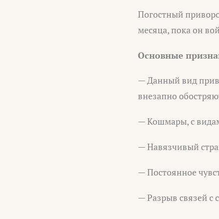
Погостный приворот
месяца, пока он вой
Основные признак
— Данный вид приво
внезапно обостряю
— Кошмары, с вида
— Навязчивый страх
— Постоянное чувст
— Разрыв связей с 