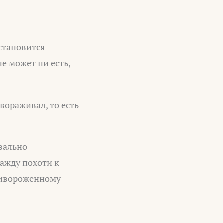
становится
не может ни есть,
вораживал, то есть
вально
ажду похоти к
привороженному