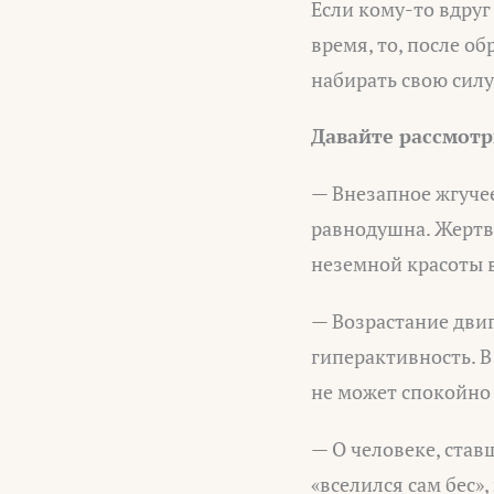
Если кому-то вдру
время, то, после о
набирать свою силу
Давайте рассмотр
— Внезапное жгучее
равнодушна. Жертва
неземной красоты в
— Возрастание двига
гиперактивность. В
не может спокойно 
— О человеке, став
«вселился сам бес»