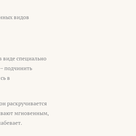
енных видов
в виде специально
 – подчинить
сь в
он раскручивается
зывают мгновенным,
лабевает.