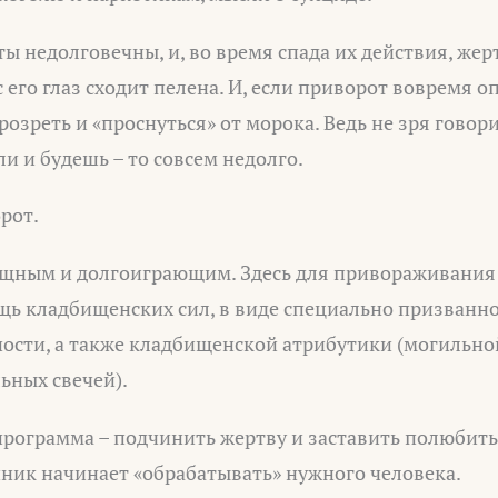
ы недолговечны, и, во время спада их действия, жер
с его глаз сходит пелена. И, если приворот вовремя о
розреть и «проснуться» от морока. Ведь не зря говор
ли и будешь – то совсем недолго.
рот.
щным и долгоиграющим. Здесь для привораживания
щь кладбищенских сил, в виде специально призванн
ости, а также кладбищенской атрибутики (могильной
ьных свечей).
программа – подчинить жертву и заставить полюбит
ник начинает «обрабатывать» нужного человека.