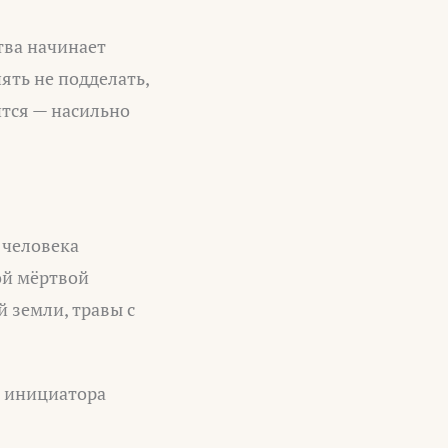
тва начинает
пять не подделать,
ится — насильно
 человека
ой мёртвой
 земли, травы с
ь инициатора