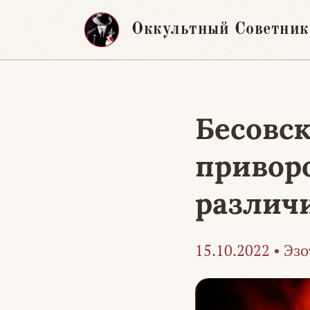
Перейти
Оккультный Советник
к
содержимому
Бесовс
привор
различ
15.10.2022
•
Эзо