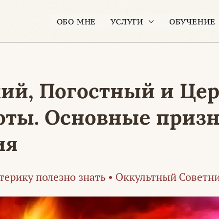
ОБО МНЕ
УСЛУГИ
ОБУЧЕНИЕ
кий, Погостный и Це
оты. Основные призн
ия
терику полезно знать
•
Оккультный Советн