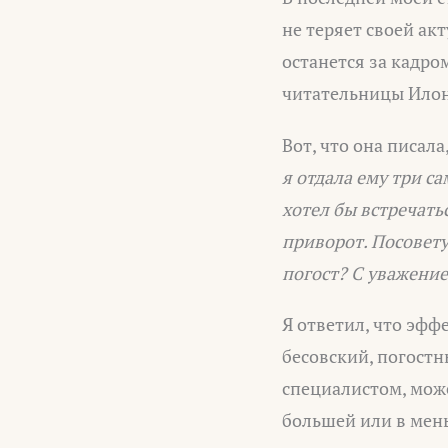
не теряет своей акт
останется за кадро
читательницы Илон
Вот, что она писала
я отдала ему три с
хотел бы встречать
приворот. Посовету
погост? С уважение
Я ответил, что эфф
бесовский, погост
специалистом, може
большей или в мен