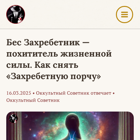
Перейти
к
содержимому
Бес Захребетник —
похититель жизненной
силы. Как снять
«Захребетную порчу»
16.03.2025
•
Оккультный Советник отвечает
•
Оккультный Советник