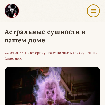
Перейти
к
содержимому
Астральные сущности в
вашем доме
22.09.2022
•
Эзотерику полезно знать
•
Оккультный
Советник