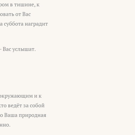
ром в тишине, к
овать от Вас
а суббота наградит
— Вас услышат.
 окружающим и к
кто ведёт за собой
 это Ваша природная
нно.