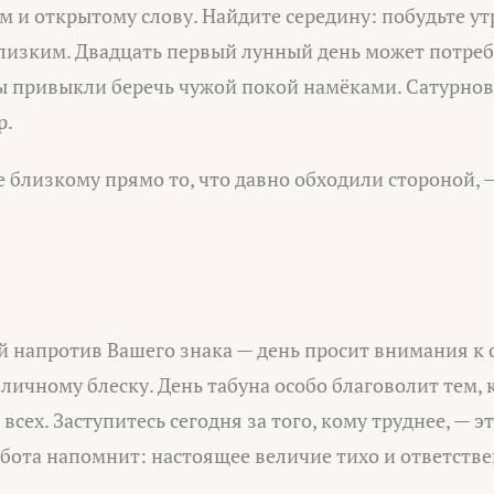
ям и открытому слову. Найдите середину: побудьте ут
лизким. Двадцать первый лунный день может потреб
ы привыкли беречь чужой покой намёками. Сатурнов
р.
 близкому прямо то, что давно обходили стороной, 
 напротив Вашего знака — день просит внимания к
 личному блеску. День табуна особо благоволит тем, 
и всех. Заступитесь сегодня за того, кому труднее, —
ббота напомнит: настоящее величие тихо и ответстве