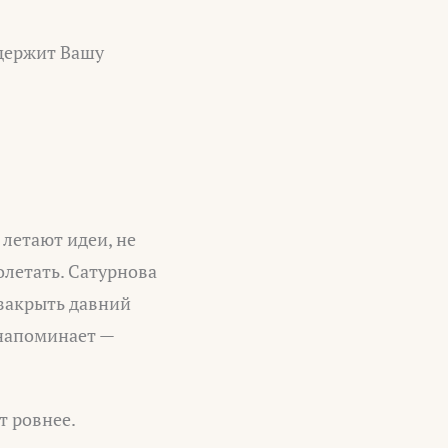
 держит Вашу
летают идеи, не
олетать. Сатурнова
 закрыть давний
 напоминает —
т ровнее.