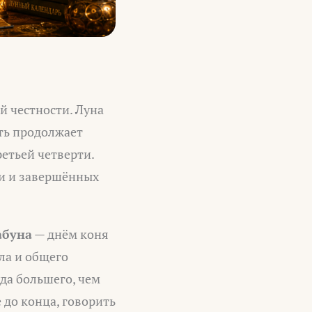
й честности. Луна
ть продолжает
етьей четверти.
ти и завершённых
абуна
— днём коня
ела и общего
уда большего, чем
 до конца, говорить