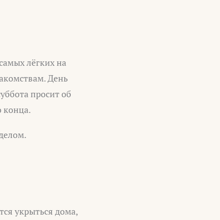
самых лёгких на
накомствам. День
суббота просит об
 конца.
делом.
ся укрыться дома,