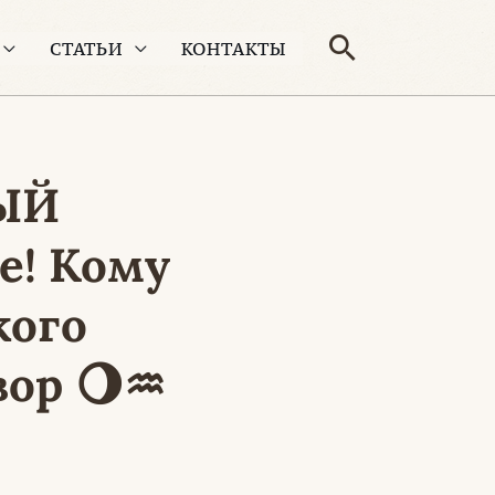
Поиск
СТАТЬИ
КОНТАКТЫ
ЫЙ
е! Кому
кого
вор 🌖♒