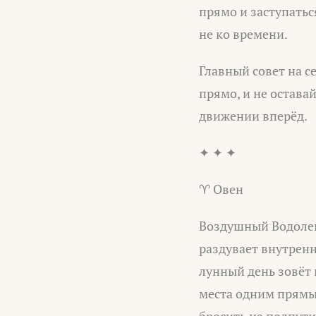
прямо и заступатьс
не ко времени.
Главный совет на се
прямо, и не остава
движении вперёд.
✦ ✦ ✦
♈ Овен
Воздушный Водолей
раздувает внутренн
лунный день зовёт 
места одним прямым
бросить на полпути