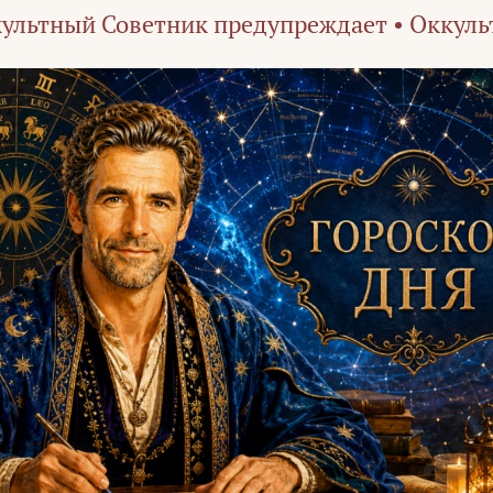
ультный Советник предупреждает
•
Оккуль