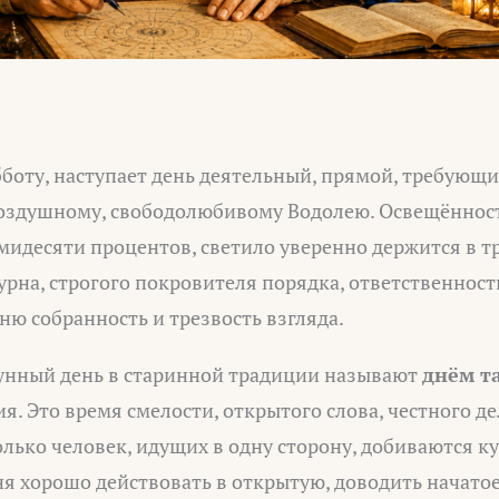
бботу, наступает день деятельный, прямой, требующи
 воздушному, свободолюбивому Водолею. Освещённос
мидесяти процентов, светило уверенно держится в тр
урна, строгого покровителя порядка, ответственнос
дню собранность и трезвость взгляда.
унный день в старинной традиции называют
днём т
я. Это время смелости, открытого слова, честного д
олько человек, идущих в одну сторону, добиваются к
я хорошо действовать в открытую, доводить начатое