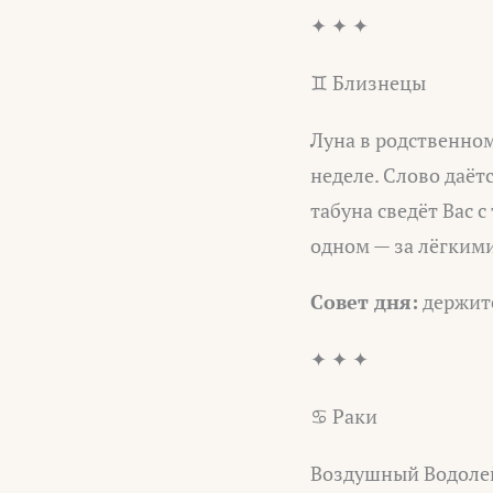
✦ ✦ ✦
♊ Близнецы
Луна в родственном
неделе. Слово даёт
табуна сведёт Вас с
одном — за лёгкими
Совет дня:
держите
✦ ✦ ✦
♋ Раки
Воздушный Водолей