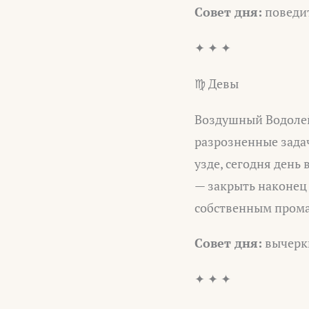
Совет дня:
поведит
✦ ✦ ✦
♍ Девы
Воздушный Водолей
разрозненные зада
узде, сегодня день
— закрыть наконец 
собственным пром
Совет дня:
вычеркн
✦ ✦ ✦