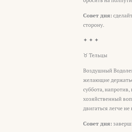
Совет дня:
сделайт
сторону.
✦ ✦ ✦
♉ Тельцы
Воздушный Водолей
желающие держаться
суббота, напротив,
хозяйственный вопр
двигаться легче не 
Совет дня:
заверши