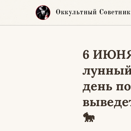
Перейти
Оккультный Советник
к
содержимому
6 ИЮН
лунный 
день п
выведе
🐎