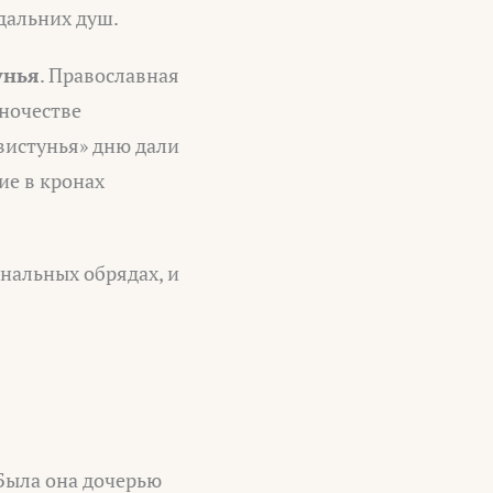
дальних душ.
унья
. Православная
ночестве
вистунья» дню дали
ие в кронах
инальных обрядах, и
 Была она дочерью