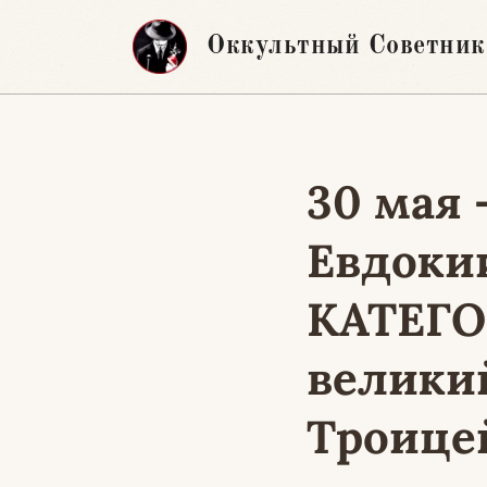
Перейти
Оккультный Советник
к
содержимому
30 мая
Евдокии
КАТЕГО
велики
Троицей!