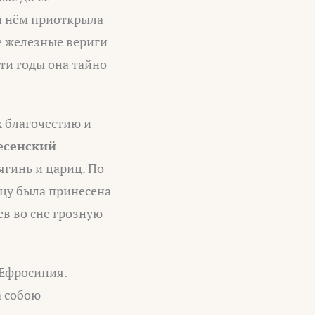
ри нём приоткрыла
 железные вериги
эти годы она тайно
х благочестию и
есенский
ягинь и цариц. По
ицу была принесена
ев во сне грозную
 Ефросиния.
а собою