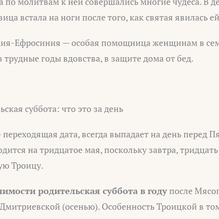
 а по молитвам к ней совершались многие чудеса. В 
ца встала на ноги после того, как святая явилась ей
ия-Ефросиния — особая помощница женщинам в сем
в трудные годы вдовства, в защите дома от бед.
льская суббота: что это за день
 переходящая дата, всегда выпадает на день перед П
одится на тридцатое мая, поскольку завтра, тридцать
ую Троицу.
чимости родительская суббота в году
после Мясоп
Дмитриевской (осенью). Особенность Троицкой в том,