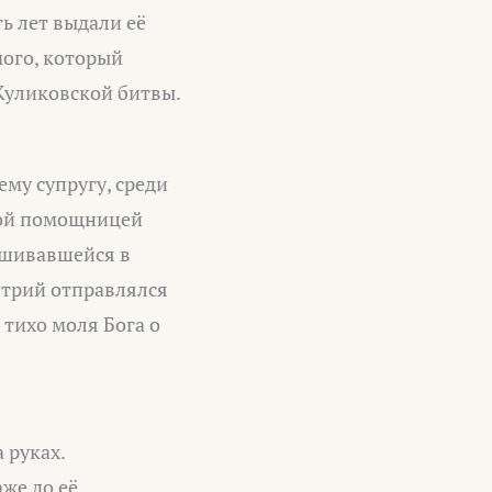
ь лет выдали её
мого, который
Куликовской битвы.
ему супругу, среди
ной помощницей
ешивавшейся в
итрий отправлялся
 тихо моля Бога о
 руках.
же до её