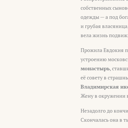
собственных сынове
одежды — а под бо
и грубая власяница,
вела жизнь подвиж
Прожила Евдокия по
устроению московс
монастырь
, став
её совету в страшн
Владимирская ик
Жену в окружении в
Незадолго до конч
Скончалась она в т