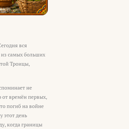
Сегодня вся
 из самых больших
ятой Троицы,
вспоминает не
 от времён первых,
кто погиб на войне
у этот день
ду, когда границы