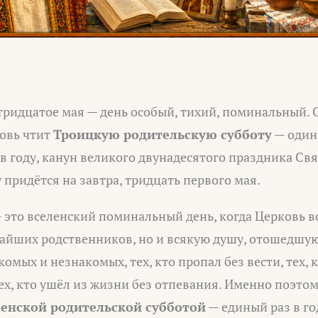
 тридцатое мая — день особый, тихий, поминальный. 
овь чтит
Троицкую родительскую субботу
— один
 году, канун великого двунадесятого праздника Св
у придётся на завтра, тридцать первого мая.
 это вселенский поминальный день, когда Церковь 
айших родственников, но и всякую душу, отошедшую
омых и незнакомых, тех, кто пропал без вести, тех, 
тех, кто ушёл из жизни без отпевания. Именно поэтом
ленской родительской субботой
— единый раз в го