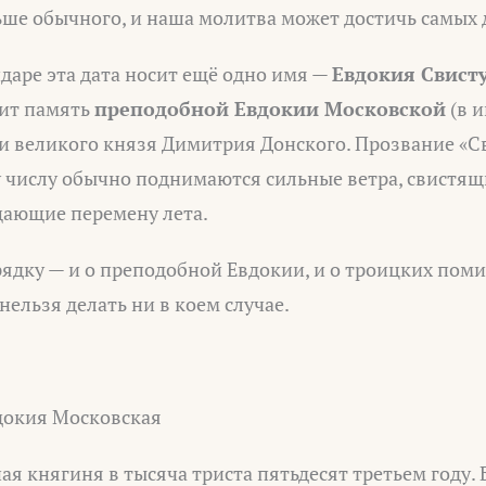
ше обычного, и наша молитва может достичь самых 
даре эта дата носит ещё одно имя —
Евдокия Свист
тит память
преподобной Евдокии Московской
(в и
ги великого князя Димитрия Донского. Прозвание «С
у числу обычно поднимаются сильные ветра, свистящ
щающие перемену лета.
рядку — и о преподобной Евдокии, и о троицких пом
 нельзя делать ни в коем случае.
докия Московская
ая княгиня в тысяча триста пятьдесят третьем году.