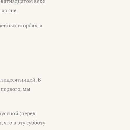
девятнадцатом веке
 во сне.
ейных скорбях, в
ятидесятницей. В
 первого, мы
устной (перед
 что в эту субботу