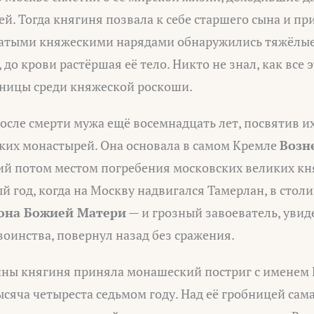
й. Тогда княгиня позвала к себе старшего сына и п
гатыми княжескими нарядами обнаружились тяжёлые
 до крови растёршая её тело. Никто не знал, как все 
ницы среди княжеской роскоши.
сле смерти мужа ещё восемнадцать лет, посвятив и
ких монастырей. Она основала в самом Кремле
Возн
ший потом местом погребения московских великих кн
ый год, когда на Москву надвигался Тамерлан, в стол
она Божией Матери
— и грозный завоеватель, увид
оинства, повернул назад без сражения.
ины княгиня приняла монашеский постриг с именем
ысяча четыреста седьмом году. Над её гробницей сам