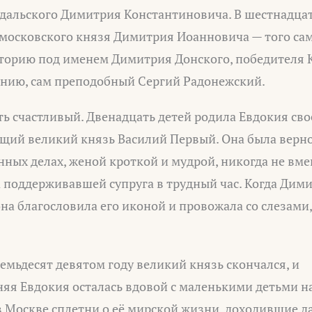
дальского Димитрия Константиновича. В шестнадцат
 московского князя Димитрия Иоанновича — того са
сторию под именем Димитрия Донского, победителя 
данию, сам преподобный Сергий Радонежский.
ть счастливый. Двенадцать детей родила Евдокия сво
ущий великий князь Василий Первый. Она была вер
нных делах, женой кроткой и мудрой, никогда не вм
а поддерживавшей супруга в трудный час. Когда Дим
она благословила его иконой и провожала со слезами,
семьдесят девятом году великий князь скончался, и
я Евдокия осталась вдовой с маленькими детьми на
 Москве сплетни о её мирской жизни, доходившие да