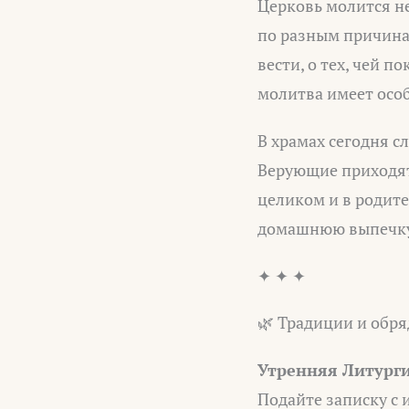
Церковь молится не
по разным причина
вести, о тех, чей 
молитва имеет осо
В храмах сегодня с
Верующие приходят
целиком и в родите
домашнюю выпечку,
✦ ✦ ✦
🌿 Традиции и обря
Утренняя Литурги
Подайте записку с 