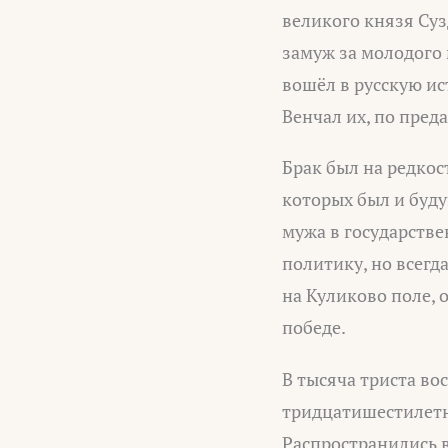
великого князя Суз
замуж за молодого
вошёл в русскую и
Венчал их, по пре
Брак был на редкос
которых был и буд
мужа в государстве
политику, но всегд
на Куликово поле, 
победе.
В тысяча триста во
тридцатишестилетня
Распространились в