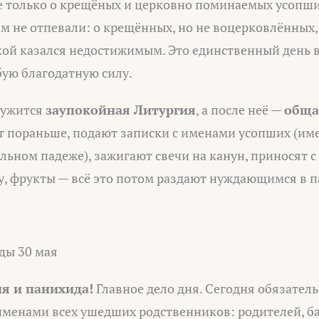
 только о крещёных и церковно поминаемых усопших,
м не отпевали: о крещённых, но не воцерковлённых,
покой казался недостижимым. Это единственный день в 
бую благодатную силу.
лужится
заупокойная Литургия
, а после неё —
обща
 пораньше, подают записки с именами усопших (име
льном падеже), зажигают свечи на канун, приносят с
 фрукты — всё это потом раздают нуждающимся в п
ды 30 мая
я и панихида!
Главное дело дня. Сегодня обязатель
именами всех ушедших родственников: родителей, б