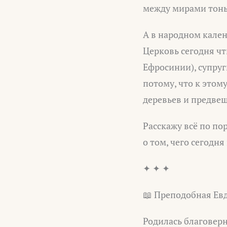
между мирами тонь
А в народном кален
Церковь сегодня ч
Ефросинии), супру
потому, что к этом
деревьев и предве
Расскажу всё по по
о том, чего сегодня
✦ ✦ ✦
📖 Преподобная Ев
Родилась благоверн