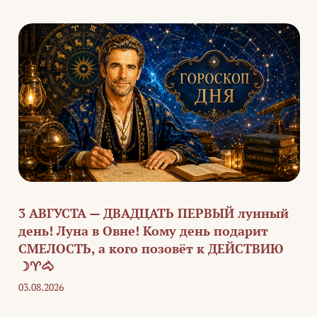
3 АВГУСТА — ДВАДЦАТЬ ПЕРВЫЙ лунный
день! Луна в Овне! Кому день подарит
СМЕЛОСТЬ, а кого позовёт к ДЕЙСТВИЮ
☽♈🐴
03.08.2026