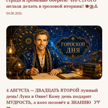
страда и громовые обереги! Что СТРОГО
нельзя делать в грозовой вторник! 🫐⛈️⚠️
04.08.2026
4 АВГУСТА — ДВАДЦАТЬ ВТОРОЙ лунный
день! Луна в Овне! Кому день подарит
МУДРОСТЬ, а кого позовёт к ЗНАНИЮ ☽♈