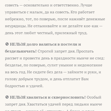
совесть — основательно и ответственно. Лучше
управиться с малым, да на совесть. Кто работает
небрежно, тот, по поверью, после наживёт денежные
неурядицы. Не отлынивайте и не делайте кое-как —
день этот любит честный, прилежный труд.
🚫 НЕЛЬЗЯ долго валяться в постели и
бездельничать!
Строгий запрет дня. Проспать
рассвет и провести день в праздности нынче не след:
безделье, по поверью, сулит уныние и недомогание
на весь год. Не сидите без дела — займите и руки, и
голову добрым трудом, и день отплатит Вам
бодростью и удачей.
🚫 НЕЛЬЗЯ хвалиться и сквернословить!
Особый
запрет дня. Хвастаться удачей перед людьми нынче
не стоит — можно её «сглазить». А брань и злые