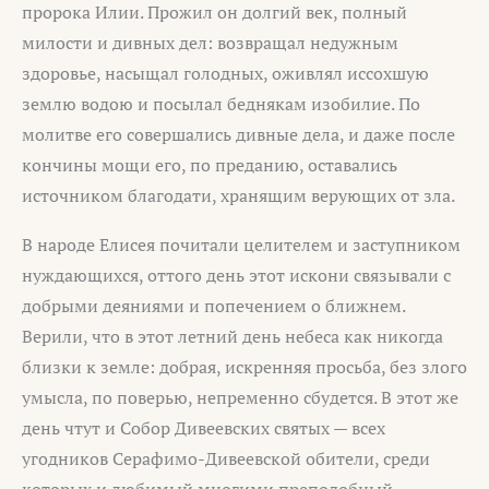
пророка Илии. Прожил он долгий век, полный
милости и дивных дел: возвращал недужным
здоровье, насыщал голодных, оживлял иссохшую
землю водою и посылал беднякам изобилие. По
молитве его совершались дивные дела, и даже после
кончины мощи его, по преданию, оставались
источником благодати, хранящим верующих от зла.
В народе Елисея почитали целителем и заступником
нуждающихся, оттого день этот искони связывали с
добрыми деяниями и попечением о ближнем.
Верили, что в этот летний день небеса как никогда
близки к земле: добрая, искренняя просьба, без злого
умысла, по поверью, непременно сбудется. В этот же
день чтут и Собор Дивеевских святых — всех
угодников Серафимо-Дивеевской обители, среди