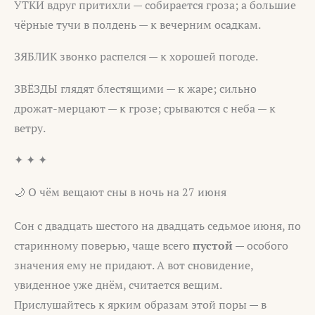
УТКИ вдруг притихли — собирается гроза; а большие
чёрные тучи в полдень — к вечерним осадкам.
ЗЯБЛИК звонко распелся — к хорошей погоде.
ЗВЁЗДЫ глядят блестящими — к жаре; сильно
дрожат-мерцают — к грозе; срываются с неба — к
ветру.
✦ ✦ ✦
🌙 О чём вещают сны в ночь на 27 июня
Сон с двадцать шестого на двадцать седьмое июня, по
старинному поверью, чаще всего
пустой
— особого
значения ему не придают. А вот сновидение,
увиденное уже днём, считается вещим.
Прислушайтесь к ярким образам этой поры — в