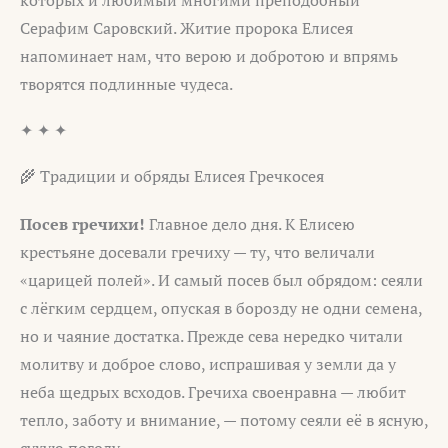
которых и любимый многими преподобный
Серафим Саровский. Житие пророка Елисея
напоминает нам, что верою и добротою и впрямь
творятся подлинные чудеса.
✦ ✦ ✦
🌾 Традиции и обряды Елисея Гречкосея
Посев гречихи!
Главное дело дня. К Елисею
крестьяне досевали гречиху — ту, что величали
«царицей полей». И самый посев был обрядом: сеяли
с лёгким сердцем, опуская в борозду не одни семена,
но и чаяние достатка. Прежде сева нередко читали
молитву и доброе слово, испрашивая у земли да у
неба щедрых всходов. Гречиха своенравна — любит
тепло, заботу и внимание, — потому сеяли её в ясную,
сухую погоду.