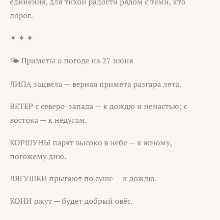
единения, для тихой радости рядом с теми, кто
дорог.
✦ ✦ ✦
🌤️ Приметы о погоде на 27 июня
ЛИПА зацвела — верная примета разгара лета.
ВЕТЕР с северо-запада — к дождю и ненастью; с
востока — к недугам.
КОРШУНЫ парят высоко в небе — к ясному,
погожему дню.
ЛЯГУШКИ прыгают по суше — к дождю.
КОНИ ржут — будет добрый овёс.