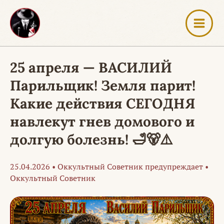
Перейти
к
содержимому
25 апреля — ВАСИЛИЙ
Парильщик! Земля парит!
Какие действия СЕГОДНЯ
навлекут гнев домового и
долгую болезнь! 🛁🐻⚠️
25.04.2026
•
Оккультный Советник предупреждает
•
Оккультный Советник