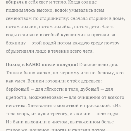
вбирала в себя свет и тепло. Когда солнце
поднималось высоко, водой умывались всем
семейством по старшинству: сначала старший в доме,
потом хозяин, потом хозяйка, потом дети. Часть
воды отливали в особый кувшинчик и прятали за
божницу — этой водой потом каждую среду поутру
сбрызгивали лицо в течение всего лета.
Поход в БАНЮ после полудня!
Главное дело дня.
Топили баню жарко, по-чёрному или по-белому, кто
как умел. Веники готовили с трёх деревьев:
берёзовый — для лёгкости в теле, дубовый — для
крепости, можжевеловый — для очищения от всякого
негатива. Хлестались с молитвой и присказкой: «Из
тела хворь, из души тревогу, из жизни — невзгоду».
Из бани выходили в чистом, выглаженном белье —
старое же, ношеное, иногда и сжигали потом,