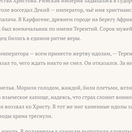
дества Христова. Римская империя задыхалась в судор
столе восседал Декий — император, чьё имя христиан
палача. В Карфагене, древнем городе на берегу Африк
х был военачальник по имени Терентий. Сорок мужей
дец бились в едином ритме веры.
 императора — всем принести жертву идолам, — Тере
зал то, чего ждать никто не смел. Он отказался. За н
емелья. Морили голодом, жаждой, били плетьми, жгл
 языческое капище, надеясь, что страх сломит воино
 и воззвал ко Христу. В тот же миг каменные идолы 
своды храма треснули.
ярость. В подземелье к узникам выпустили ядовиты