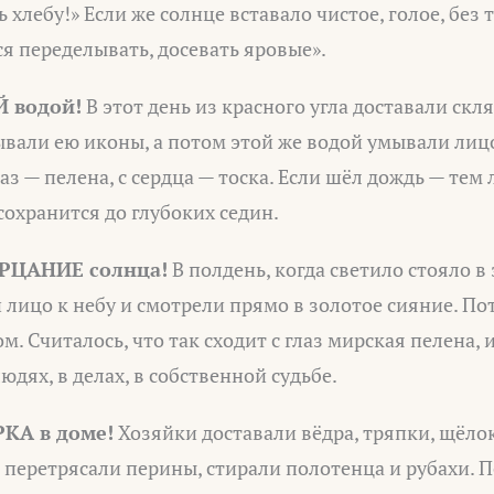
 хлебу!» Если же солнце вставало чистое, голое, без
я переделывать, досевать яровые».
 водой!
В этот день из красного угла доставали скл
вали ею иконы, а потом этой же водой умывали лицо
лаз — пелена, с сердца — тоска. Если шёл дождь — те
сохранится до глубоких седин.
РЦАНИЕ солнца!
В полдень, когда светило стояло в
 лицо к небу и смотрели прямо в золотое сияние. П
м. Считалось, что так сходит с глаз мирская пелена,
юдях, в делах, в собственной судьбе.
КА в доме!
Хозяйки доставали вёдра, тряпки, щёло
 перетрясали перины, стирали полотенца и рубахи. 