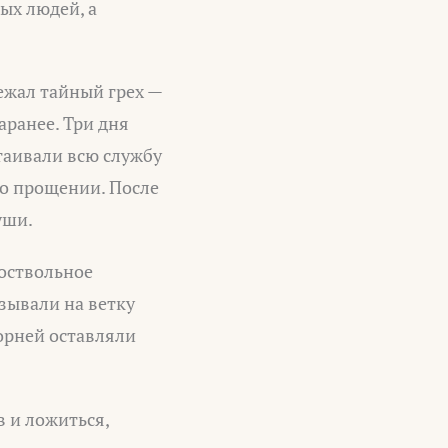
ых людей, а
ежал тайный грех —
аранее. Три дня
таивали всю службу
 о прощении. После
уши.
оствольное
зывали на ветку
корней оставляли
в и ложиться,