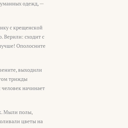
 туманных одежд, —
янку с крещенской
. Верили: сходит с
м лучше! Ополосните
 зените, выходили
отом трижды
 и человек начинает
к. Мыли полы,
Поливали цветы на