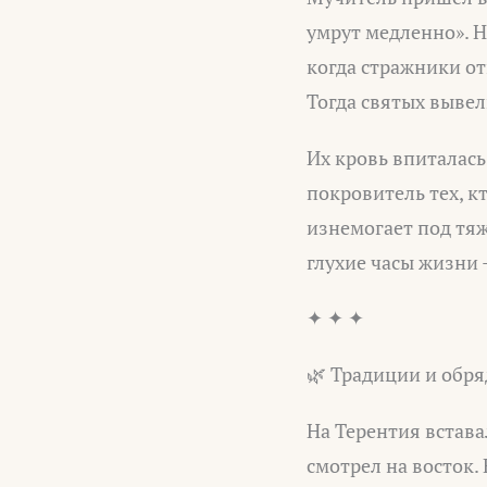
умрут медленно». Н
когда стражники о
Тогда святых вывел
Их кровь впиталась
покровитель тех, к
изнемогает под тя
глухие часы жизни 
✦ ✦ ✦
🌿 Традиции и обр
На Терентия встава
смотрел на восток.