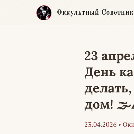
Перейти
Оккультный Советник
к
содержимому
23 апр
День к
делать,
дом! 🌫️
23.04.2026
•
Окк