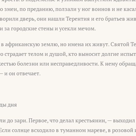
о змеи, по преданию, ползали у ног воинов и не касал
творили дверь, они нашли Терентия и его братьев ж
и за городские стены и усекли мечом.
 в африканскую землю, но имена их живут. Святой 
то страдает телом и душой, кто выносит долгие испыт
жестью болезни или несправедливости. К нему обращ
— и он отвечает.
яды дня
ли до зари. Первое, что делал крестьянин, — выходил
 Если солнце всходило в туманном мареве, в розовой