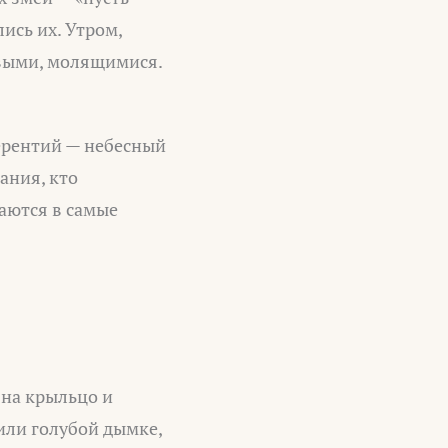
ись их. Утром,
ивыми, молящимися.
Терентий — небесный
ания, кто
аются в самые
 на крыльцо и
 или голубой дымке,