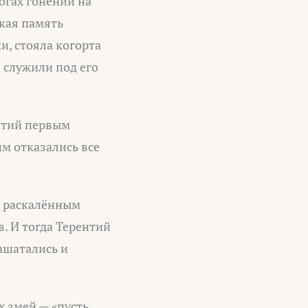
огах гонений на
ская память
и, стояла когорта
 служили под его
нтий первым
им отказались все
и раскалённым
в. И тогда Терентий
зашатались и
х змей — «пусть