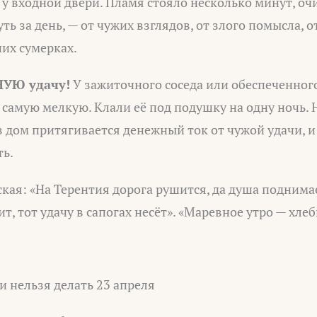
 у входной двери. Пламя стояло несколько минут, очи
ь за день, — от чужих взглядов, от злого помысла, о
них сумерках.
УЮ удачу!
У зажиточного соседа или обеспеченного
 самую мелкую. Клали её под подушку на одну ночь.
 в дом притягивается денежный ток от чужой удачи, и
ь.
кая: «На Терентия дорога рушится, да душа поднимае
т, тот удачу в сапогах несёт». «Маревное утро — хлеб
и нельзя делать 23 апреля