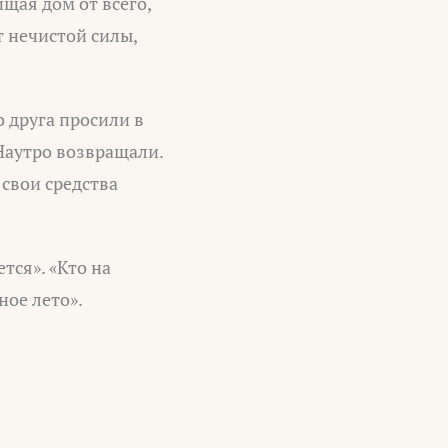
щая дом от всего,
т нечистой силы,
 друга просили в
 Наутро возвращали.
 свои средства
тся». «Кто на
ное лето».