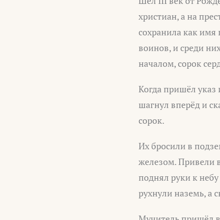
Шёл III век от Рож
христиан, а на пре
сохранила как имя 
воинов, и среди ни
началом, сорок сер
Когда пришёл указ
шагнул вперёд и ска
сорок.
Их бросили в подз
железом. Привели в
поднял руки к небу
рухнули наземь, а 
Мучитель пришёл в 