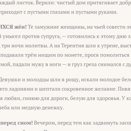
аждый листок. Верили: чистый дом притягивает добр
 приходит с пустыми глазами и пустыми руками.
ХСЯ жён!
Те замужние женщины, на чьей совести л
й умысел против супруга, — готовились к этому дню з
 три ночи молитвы. А на Терентия шли к утрене, выс
, подавали трём нищим по монете, прося помолиться
мой, падали мужу в ноги — и груз греха снимался с д
Девушки и молодцы шли в рощу, искали молодое бел
 его ладонями и шептали сокровенное желание. Повя
я любви, синюю для дороги, белую для здоровья. У 
леба или медную денежку.
перед сном!
Вечером, перед тем как задвинуть засо