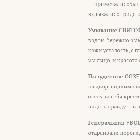
— примечали: «Быть
вздыхали: «Придётс
Умывание СВЯТОЙ
водой, бережно омы
кожи усталость, с г
им лицо, и красота 
Полуденное СОЗЕ
на двор, поднимали
осеняли себя кресто
видеть правду — в л
Генеральная УБОР
отдраивали пороги,