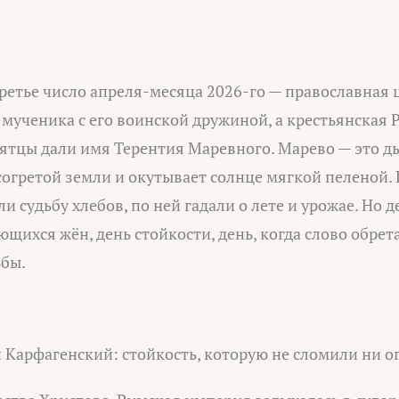
третье число апреля-месяца 2026-го — православная
мученика с его воинской дружиной, а крестьянская Р
ятцы дали имя Терентия Маревного. Марево — это ды
согретой земли и окутывает солнце мягкой пеленой.
 судьбу хлебов, по ней гадали о лете и урожае. Но д
ющихся жён, день стойкости, день, когда слово обрета
ьбы.
 Карфагенский: стойкость, которую не сломили ни ог