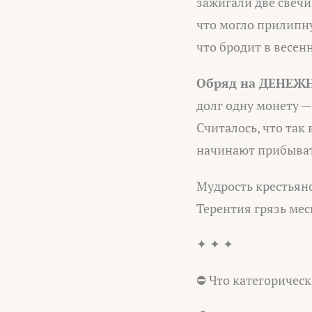
зажигали две свечи
что могло прилипнут
что бродит в весен
Обряд на ДЕНЕЖН
долг одну монету —
Считалось, что так
начинают прибыват
Мудрость крестьянс
Терентия грязь меси
✦ ✦ ✦
⛔ Что категорическ