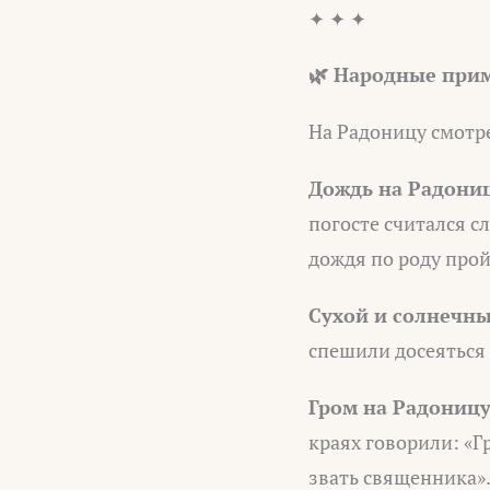
✦ ✦ ✦
🌿 Народные прим
На Радоницу смотрел
Дождь на Радониц
погосте считался с
дождя по роду про
Сухой и солнечны
спешили досеяться
Гром на Радониц
краях говорили: «Г
звать священника»