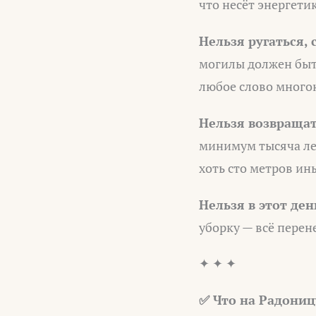
что несёт энергети
Нельзя ругаться,
могилы должен быть
любое слово многок
Нельзя возвращат
минимум тысяча лет
хоть сто метров ины
Нельзя в этот де
уборку — всё перен
✦ ✦ ✦
✅ Что на Радониц