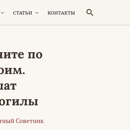
Поиск
СТАТЬИ
КОНТАКТЫ
чите по
оим.
шат
могилы
тный Советник