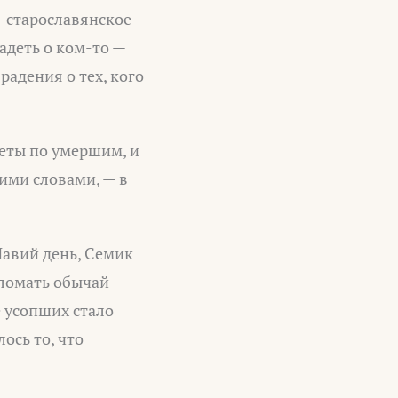
— старославянское
Радеть о ком-то —
радения о тех, кого
четы по умершим, и
ими словами, — в
Навий день, Семик
 ломать обычай
 усопших стало
ось то, что