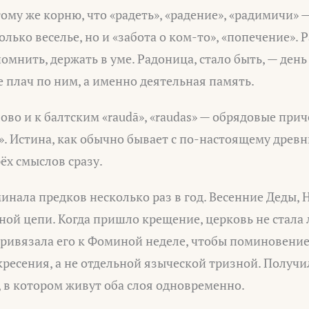
ому же корню, что «радеть», «радение», «радимичи» 
олько веселье, но и «забота о ком-то», «попечение». 
омнить, держать в уме. Радоница, стало быть, — день 
е плач по ним, а именно деятельная память.
ово и к балтским «raudā», «raudas» — обрядовые при
». Истина, как обычно бывает с по-настоящему древн
рёх смыслов сразу.
инала предков несколько раз в год. Весенние Деды, 
дной цепи. Когда пришло крещение, церковь не стала
привязала его к Фоминой неделе, чтобы поминовение
есения, а не отдельной языческой тризной. Получил
, в котором живут оба слоя одновременно.