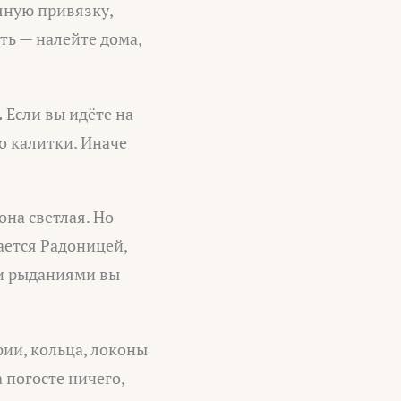
яную привязку,
ть — налейте дома,
.
Если вы идёте на
о калитки. Иначе
она светлая. Но
ается Радоницей,
ми рыданиями вы
ии, кольца, локоны
 погосте ничего,