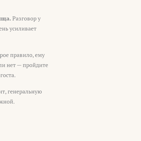
ища.
Разговор у
ень усиливает
рое правило, ему
сли нет — пройдите
госта.
нт, генеральную
ужной.