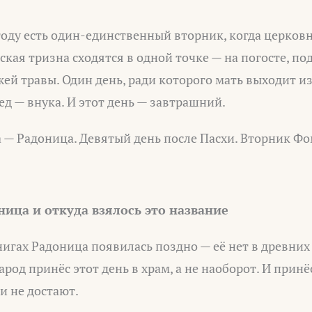
 году есть один-единственный вторник, когда церков
кая тризна сходятся в одной точке — на погосте, по
жей травы. Один день, ради которого мать выходит и
дед — внука. И этот день — завтрашний.
а — Радоница. Девятый день после Пасхи. Вторник Ф
ница и откуда взялось это название
игах Радоница появилась поздно — её нет в древних
арод принёс этот день в храм, а не наоборот. И принё
и не достают.