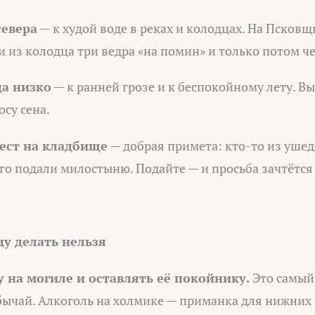
севера
— к худой воде в реках и колодцах. На Псковщ
из колодца три ведра «на помин» и только потом че
да низко
— к ранней грозе и к беспокойному лету. В
осу сена.
рест на кладбище
— добрая примета: кто-то из уше
его подали милостыню. Подайте — и просьба зачтётся
цу делать нельзя
у на могиле и оставлять её покойнику.
Это самый
ычай. Алкоголь на холмике — приманка для нижних 