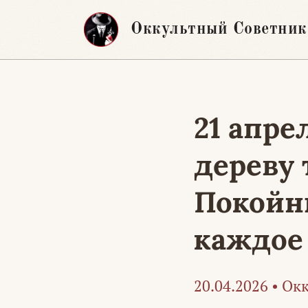
Перейти
Оккультный Советник
к
содержимому
21 апр
дереву 
Покойн
каждое 
20.04.2026
•
Окк