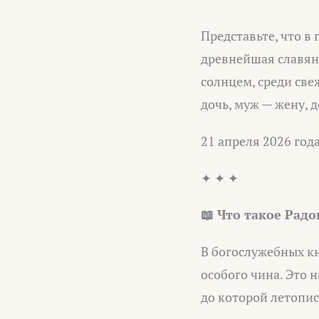
Представьте, что в
древнейшая славянс
солнцем, среди све
дочь, муж — жену, 
21 апреля 2026 год
✦ ✦ ✦
📖 Что такое Радо
В богослужебных кн
особого чина. Это н
до которой летопис