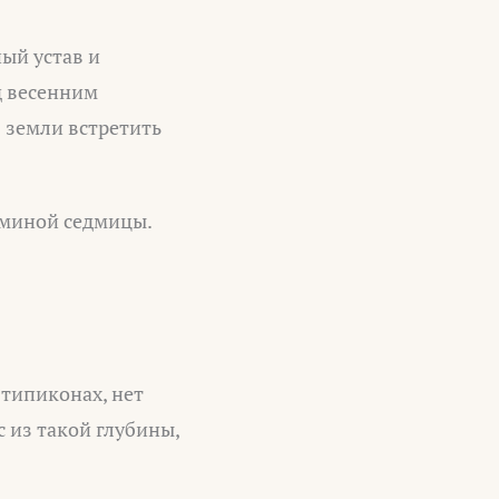
ный устав и
д весенним
з земли встретить
оминой седмицы.
 типиконах, нет
с из такой глубины,