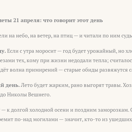
еты 21 апреля: что говорит этот день
и на небо, на ветер, на птиц — и читали по ним судь
у.
Если с утра моросит — год будет урожайный, но х
лезами тех, кому при жизни недодали тепла; считалос
йдёт волна примирений — старые обиды развяжутся с
й день.
Лето будет жарким, рано выгорят травы. Хоз
 до Николы Вешнего.
у
— к долгой холодной осени и поздним заморозкам. 
ремит по-над могилами — значит, кто-то из ушедших
.