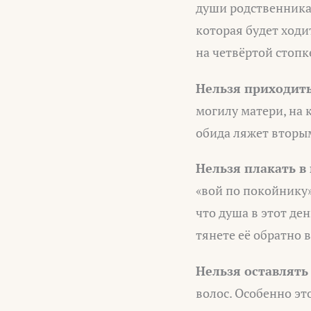
души родственника.
которая будет ходи
на четвёртой стопк
Нельзя приходит
могилу матери, на 
обида ляжет вторым
Нельзя плакать в
«вой по покойнику»
что душа в этот де
тянете её обратно 
Нельзя оставлят
волос. Особенно эт