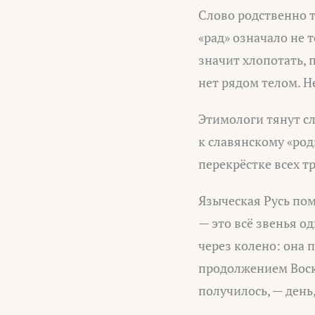
Слово родственно т
«рад» означало не т
значит хлопотать, п
нет рядом телом. Н
Этимологи тянут сл
к славянскому «род
перекрёстке всех т
Языческая Русь пом
— это всё звенья о
через колено: она 
продолжением Воскр
получилось, — день