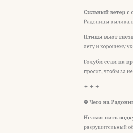
Сильный ветер с 
Радоницы выливали 
Птицы вьют гнёз
лету и хорошему ук
Голуби сели на к
просит, чтобы за н
✦ ✦ ✦
⛔ Чего на Радони
Нельзя пить водк
разрушительный об