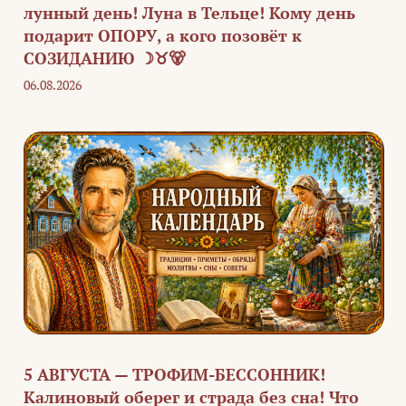
лунный день! Луна в Тельце! Кому день
подарит ОПОРУ, а кого позовёт к
СОЗИДАНИЮ ☽♉🐻
06.08.2026
5 АВГУСТА — ТРОФИМ-БЕССОННИК!
Калиновый оберег и страда без сна! Что