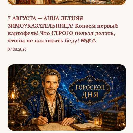
7 АВГУСТА — АННА ЛЕТНЯЯ
ЗИМОУКАЗАТЕЛЬНИЦА! Копаем первый
картофель! Что СТРОГО нельзя делать,
чтобы не накликать беду! 🥔🌿⚠️
07.08.2026