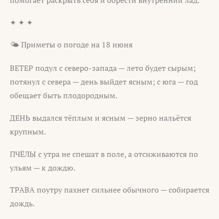
помогает раскрыть себя и обрести внутренний лад.
✦ ✦ ✦
🌤️ Приметы о погоде на 18 июня
ВЕТЕР подул с северо-запада — лето будет сырым;
потянул с севера — день выйдет ясным; с юга — год
обещает быть плодородным.
ДЕНЬ выдался тёплым и ясным — зерно нальётся
крупным.
ПЧЁЛЫ с утра не спешат в поле, а отсиживаются по
ульям — к дождю.
ТРАВА поутру пахнет сильнее обычного — собирается
дождь.