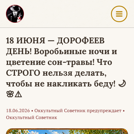
Перейти
к
содержимому
18 ИЮНЯ — ДОРОФЕЕВ
ДЕНЬ! Воробьиные ночи и
цветение сон-травы! Что
СТРОГО нельзя делать,
чтобы не накликать беду! 🌙
🌸⚠️
18.06.2026
•
Оккультный Советник предупреждает
•
Оккультный Советник