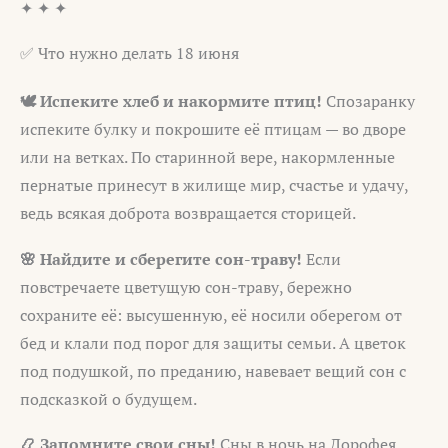
✦ ✦ ✦
✅ Что нужно делать 18 июня
🕊️ Испеките хлеб и накормите птиц!
Спозаранку
испеките булку и покрошите её птицам — во дворе
или на ветках. По старинной вере, накормленные
пернатые принесут в жилище мир, счастье и удачу,
ведь всякая доброта возвращается сторицей.
🌸 Найдите и сберегите сон-траву!
Если
повстречаете цветущую сон-траву, бережно
сохраните её: высушенную, её носили оберегом от
бед и клали под порог для защиты семьи. А цветок
под подушкой, по преданию, навевает вещий сон с
подсказкой о будущем.
📿 Запомните свои сны!
Сны в ночь на Дорофея