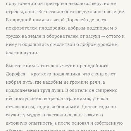
пору гонений он претерпел немало за веру, но не
отрёкся, а по себе оставил богатое духовное наследие.
В народной памяти святой Дорофей сделался
покровителем плодородия, добрым подспорьем в
трудах на земле и оборонителем от засухи — оттого к
нему и обращались с молитвой о добром урожае и
благополучии.
Вместе с ним в этот день чтут и преподобного
Дорофея — кроткого подвижника, что с юных лет
избрал путь, где надобны не громкие речи, а
каждодневный труд души. В обители он смиренно
нёс послушания: встречал странников, утешал
отчаявшихся, ходил за больными. Долгие годы он
служил у мудрого наставника, впитывая его
духовную опытность, а после основал и собственную