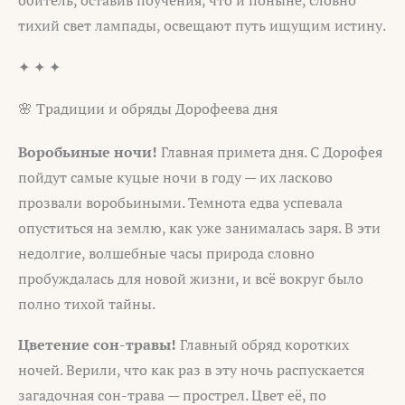
обитель, оставив поучения, что и поныне, словно
тихий свет лампады, освещают путь ищущим истину.
✦ ✦ ✦
🌸 Традиции и обряды Дорофеева дня
Воробьиные ночи!
Главная примета дня. С Дорофея
пойдут самые куцые ночи в году — их ласково
прозвали воробьиными. Темнота едва успевала
опуститься на землю, как уже занималась заря. В эти
недолгие, волшебные часы природа словно
пробуждалась для новой жизни, и всё вокруг было
полно тихой тайны.
Цветение сон-травы!
Главный обряд коротких
ночей. Верили, что как раз в эту ночь распускается
загадочная сон-трава — прострел. Цвет её, по