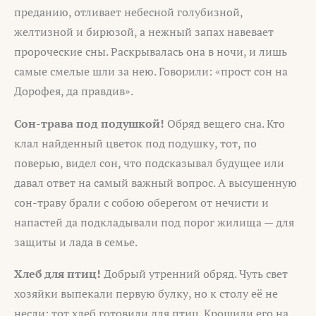
преданию, отливает небесной голубизной,
желтизной и бирюзой, а нежный запах навевает
пророческие сны. Раскрывалась она в ночи, и лишь
самые смелые шли за нею. Говорили: «прост сон на
Дорофея, да правдив».
Сон-трава под подушкой!
Обряд вещего сна. Кто
клал найденный цветок под подушку, тот, по
поверью, видел сон, что подсказывал будущее или
давал ответ на самый важный вопрос. А высушенную
сон-траву брали с собою оберегом от нечисти и
напастей да подкладывали под порог жилища — для
защиты и лада в семье.
Хлеб для птиц!
Добрый утренний обряд. Чуть свет
хозяйки выпекали первую булку, но к столу её не
несли: тот хлеб готовили для птиц. Крошили его на