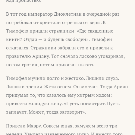
В тот год император Диоклетиан в очередной раз
потребовал от христиан отречься от веры. К
Тимофею пришли стражники: «Где священные
книги? Отдай — и будешь свободен». Тимофей
отказался. Стражники забрали его и привели к
правителю Ариану. Тот сначала ласково уговаривал,
потом грозил, потом приказал пытать.
Тимофея мучили долго и жестоко. Лишили слуха.
Лишили зрения. Жгли огнём. Он молчал. Тогда Ариан
придумал то, что казалось ему хитрым ходом:
привести молодую жену. «Пусть посмотрит. Пусть
заплачет. Может, тогда заговорит».
Привели Мавру. Совсем юная, замужем всего три
недели. Увидела изувеченного мужа. И вместо того,