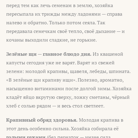
перед тем как лечь семенам в землю, хозяйка
пересыпала их трижды между ладонями — справа
налево и обратно. Только потом сеяла. Так
передавала семечкам своё тепло, своё дыхание — и
кочаны выходили сладкие, не горькие.
Зелёные щи — главное блюдо дня.
Из квашеной
капусты сегодня уже не варят. Варят из свежей
зелени: молодой крапивы, щавеля, лебеды, шпината.
«В зелёные щи крапиву ищи». Полезно, ароматно,
насыщенно витаминами после долгой зимы. Хозяйка
кладёт яйцо вкрутую сверху, ложку сметаны, чёрный
хлеб с солью рядом — и весь стол светлеет.
Крапивный обряд здоровья.
Молодая крапива в
этот день особенно сильна. Хозяйка собирала её
голыми руками
(без перчаток — иначе сила