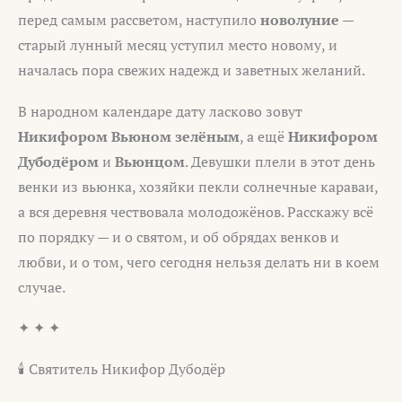
перед самым рассветом, наступило
новолуние
—
старый лунный месяц уступил место новому, и
началась пора свежих надежд и заветных желаний.
В народном календаре дату ласково зовут
Никифором Вьюном зелёным
, а ещё
Никифором
Дубодёром
и
Вьюнцом
. Девушки плели в этот день
венки из вьюнка, хозяйки пекли солнечные караваи,
а вся деревня чествовала молодожёнов. Расскажу всё
по порядку — и о святом, и об обрядах венков и
любви, и о том, чего сегодня нельзя делать ни в коем
случае.
✦ ✦ ✦
🕯 Святитель Никифор Дубодёр