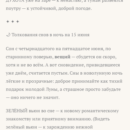
ДУХОТА уже на заре — к ненастью; а туман развеялся
поутру — к устойчивой, доброй погоде.
✦ ✦ ✦
🌙 Толкования снов в ночь на 15 июня
Сон с четырнадцатого на пятнадцатое июня, по
старинному поверью,
вещий
— сбудется он скоро,
хотя и не во всём. А вот сновидение, привидевшееся
уже днём, считается пустым. Сны в новолунную ночь
лёгкие и прозрачные: доброе принимайте как тихий
подарок молодой Луны, а страшное просто забудьте
— оно ничего не значит.
ЗЕЛЁНЫЙ вьюн во сне — к новому романтическому
знакомству или приятному вниманию. (Видеть
зелёный вьюн — к зарождению нежной