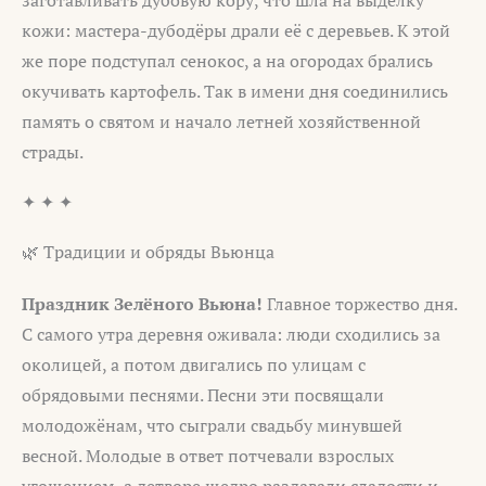
заготавливать дубовую кору, что шла на выделку
кожи: мастера-дубодёры драли её с деревьев. К этой
же поре подступал сенокос, а на огородах брались
окучивать картофель. Так в имени дня соединились
память о святом и начало летней хозяйственной
страды.
✦ ✦ ✦
🌿 Традиции и обряды Вьюнца
Праздник Зелёного Вьюна!
Главное торжество дня.
С самого утра деревня оживала: люди сходились за
околицей, а потом двигались по улицам с
обрядовыми песнями. Песни эти посвящали
молодожёнам, что сыграли свадьбу минувшей
весной. Молодые в ответ потчевали взрослых
угощением, а детворе щедро раздавали сладости и