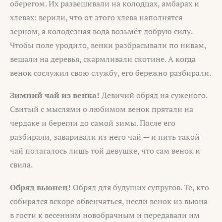
оберегом. Их развешивали на колодцах, амбарах и
хлевах: верили, что от этого хлева наполнятся
зерном, а колодезная вода возьмёт добрую силу.
Чтобы поле уродило, венки разбрасывали по нивам,
вешали на деревья, скармливали скотине. А когда
венок сослужил свою службу, его бережно разбирали.
Зимний чай из венка!
Девичий обряд на суженого.
Свитый с мыслями о любимом венок прятали на
чердаке и берегли до самой зимы. После его
разбирали, заваривали из него чай — и пить такой
чай полагалось лишь той девушке, что сам венок и
свила.
Обряд вьюнец!
Обряд для будущих супругов. Те, кто
собирался вскоре обвенчаться, несли венок из вьюна
в гости к весенним новобрачным и передавали им