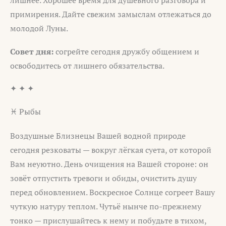
лишнее. Хорошее время для душевного разговора и
примирения. Дайте свежим замыслам отлежаться до
молодой Луны.
Совет дня:
согрейте сегодня дружбу общением и
освободитесь от лишнего обязательства.
✦ ✦ ✦
♓ Рыбы
Воздушные Близнецы Вашей водной природе
сегодня резковаты — вокруг лёгкая суета, от которой
Вам неуютно. День очищения на Вашей стороне: он
зовёт отпустить тревоги и обиды, очистить душу
перед обновлением. Воскресное Солнце согреет Вашу
чуткую натуру теплом. Чутьё нынче по-прежнему
тонко — прислушайтесь к нему и побудьте в тихом,