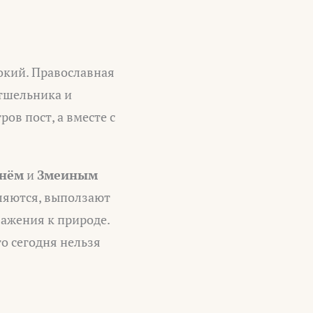
окий. Православная
тшельника и
ов пост, а вместе с
днём
и
Змеиным
вляются, выползают
важения к природе.
го сегодня нельзя