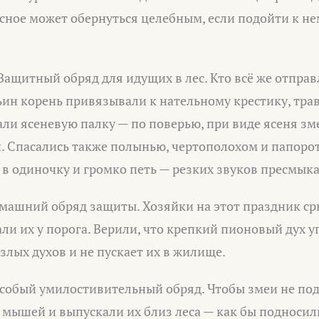
сное может обернуться целебным, если подойти к не
Защитный обряд для идущих в лес. Кто всё же отправл
ьин корень привязывали к нательному крестику, тра
брали ясеневую палку — по поверью, при виде ясеня зм
. Спасались также полынью, чертополохом и папоро
 в одиночку и громко петь — резких звуков пресмык
машний обряд защиты. Хозяйки на этот праздник с
ли их у порога. Верили, что крепкий пионовый дух 
 злых духов и не пускает их в жилище.
собый умилостивительный обряд. Чтобы змеи не под
 мышей и выпускали их близ леса — как бы подносил