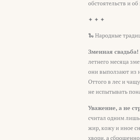
обстоятельств и об
✦ ✦ ✦
🐍 Народные тради
Змеиная свадьба!
летнего месяца зме
они выползают из н
Оттого в лес и чащ
не испытывать пона
Уважение, а не ст
считал одним лишь 
жир, кожу и иное с
хвори, а сброшенн