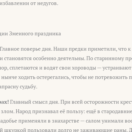
 избавлении от недугов.
ции Змеиного праздника
Главное поверье дня. Наши предки приметили, что к
и становятся особенно деятельны. По старинному пр
ор, сплетаются и водят свои хороводы — устраивают
у нынче ходить остерегались, чтобы не потревожить
прасну судьбу.
рах!
Главный смысл дня. При всей осторожности кре
злом. Народ признавал её пользу: ещё в стародавн
надобье применяли в знахарстве — салом унимали во
ой шкуркой пользовали долго не заживающие раны. Д