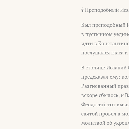
🕯 Преподобный Ис
Был преподобный И
в пустынном уедине
идти в Константино
послушался гласа и
В столице Исаакий 
предсказал ему: ко
Разгневанный прав
вскоре сбылось, и 
Феодосий, тот вызв
святой провёл в м
молитвой об укрепл