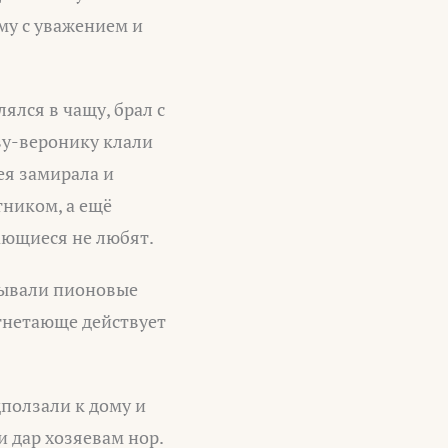
му с уважением и
ялся в чащу, брал с
ву-веронику клали
ея замирала и
тником, а ещё
ающиеся не любят.
рывали пионовые
угнетающе действует
ползали к дому и
и дар хозяевам нор.