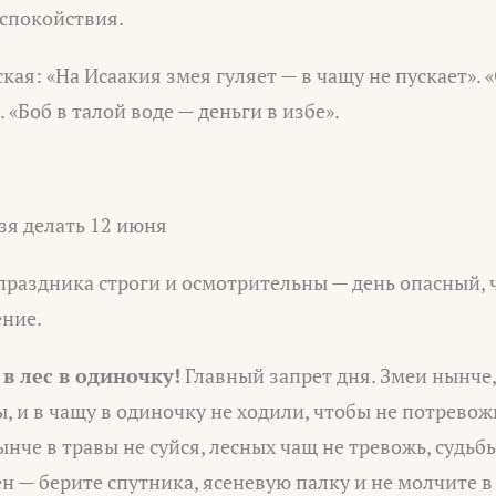
 спокойствия.
кая: «На Исаакия змея гуляет — в чащу не пускает».
 «Боб в талой воде — деньги в избе».
зя делать 12 июня
раздника строги и осмотрительны — день опасный, 
ение.
в лес в одиночку!
Главный запрет дня. Змеи нынче,
, и в чащу в одиночку не ходили, чтобы не потревож
ынче в травы не суйся, лесных чащ не тревожь, судьбы
ен — берите спутника, ясеневую палку и не молчите в