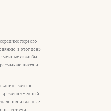
 середине первого
еданию, в этот день
 змеиные свадьбы.
 пресмыкающихся и
стьянин змею не
ие времена змеиный
спаления и глазные
ень этот учил