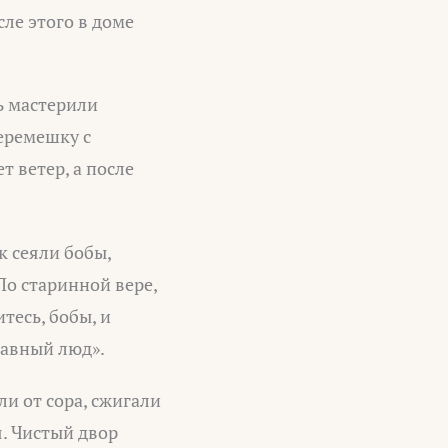
ле этого в доме
ь мастерили
еремешку с
т ветер, а после
к сеяли бобы,
По старинной вере,
тесь, бобы, и
лавный люд».
и от сора, сжигали
. Чистый двор