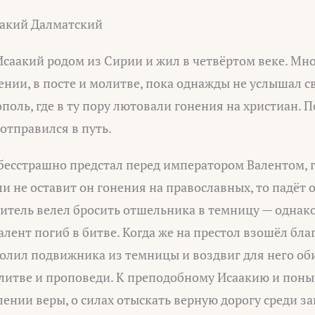
аакий Далматский
саакий родом из Сирии и жил в четвёртом веке. Мно
нии, в посте и молитве, пока однажды не услышал 
поль, где в ту пору лютовали гонения на христиан.
 отправился в путь.
бесстрашно предстал перед императором Валентом, 
ли не оставит он гонения на православных, то падёт 
итель велел бросить отшельника в темницу — однак
Валент погиб в битве. Когда же на престол взошёл бл
олил подвижника из темницы и воздвиг для него оби
олитве и проповеди. К преподобному Исаакию и поны
ении веры, о силах отыскать верную дорогу среди з