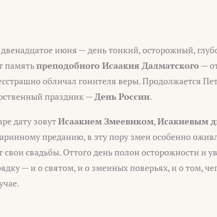
 двенадцатое июня — день тонкий, осторожный, глуб
т память
преподобного Исаакия Далматского
— о
есстрашно обличал гонителя веры. Продолжается Петр
арственный праздник —
День России
.
аре дату зовут
Исаакием Змеевиком
,
Исакиевым 
старинному преданию, в эту пору змеи особенно ожи
т свои свадьбы. Оттого день полон осторожности и у
ядку — и о святом, и о змеиных поверьях, и о том, че
учае.