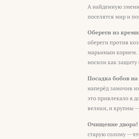
А найденную змеину
поселятся мир и по
Обереги из кремн
обереги против коз
марьиным корнем. К
носили как защиту 
Посадка бобов на
наперёд замочив их
это привлекало в д
велики, и крупны —
Очищение двора!
старую солому — чт