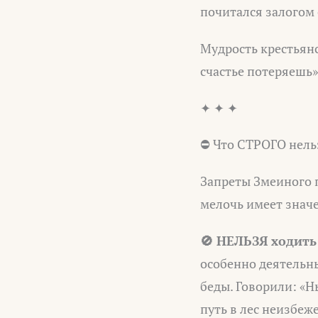
почитался залогом
Мудрость крестьянс
счастье потеряешь».
✦ ✦ ✦
⛔ Что СТРОГО нель
Запреты Змеиного п
мелочь имеет знач
🚫 НЕЛЬЗЯ ходить 
особенно деятельны
беды. Говорили: «Н
путь в лес неизбеж