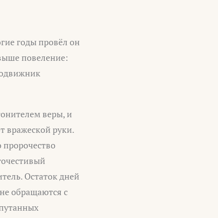
гие годы провёл он
свыше повеление:
 Подвижник
гонителем веры, и
от вражеской руки.
о пророчество
агочестивый
тель. Остаток дней
не обращаются с
апутанных