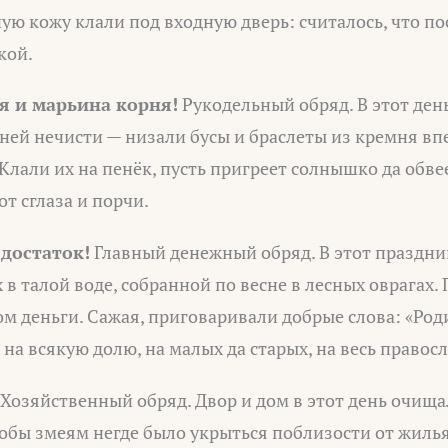
ю кожу клали под входную дверь: считалось, что пос
кой.
я и марьина корня!
Рукодельный обряд. В этот ден
ней нечисти — низали бусы и браслеты из кремня вп
лали их на пенёк, пусть пригреет солнышко да обвее
от сглаза и порчи.
 достаток!
Главный денежный обряд. В этот праздни
 в талой воде, собранной по весне в лесных оврагах. 
ом деньги. Сажая, приговаривали добрые слова: «Роди
 на всякую долю, на малых да старых, на весь правос
Хозяйственный обряд. Двор и дом в этот день очищал
обы змеям негде было укрыться поблизости от жилья