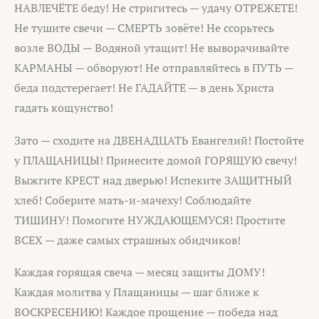
НАВЛЕЧЁТЕ беду! Не стригитесь — удачу ОТРЕЖЕТЕ!
Не тушите свечи — СМЕРТЬ зовёте! Не ссорьтесь
возле ВОДЫ — Водяной утащит! Не выворачивайте
КАРМАНЫ — обворуют! Не отправляйтесь в ПУТЬ —
беда подстерегает! Не ГАДАЙТЕ — в день Христа
гадать кощунство!
Зато — сходите на ДВЕНАДЦАТЬ Евангелий! Постойте
у ПЛАЩАНИЦЫ! Принесите домой ГОРЯЩУЮ свечу!
Выжгите КРЕСТ над дверью! Испеките ЗАЩИТНЫЙ
хлеб! Соберите мать-и-мачеху! Соблюдайте
ТИШИНУ! Помогите НУЖДАЮЩЕМУСЯ! Простите
ВСЕХ — даже самых страшных обидчиков!
Каждая горящая свеча — месяц защиты ДОМУ!
Каждая молитва у Плащаницы — шаг ближе к
ВОСКРЕСЕНИЮ! Каждое прощение — победа над