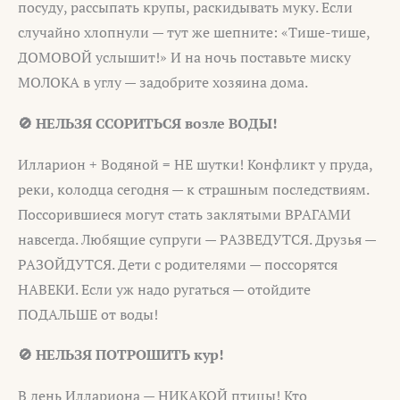
посуду, рассыпать крупы, раскидывать муку. Если
случайно хлопнули — тут же шепните: «Тише-тише,
ДОМОВОЙ услышит!» И на ночь поставьте миску
МОЛОКА в углу — задобрите хозяина дома.
🚫 НЕЛЬЗЯ ССОРИТЬСЯ возле ВОДЫ!
Илларион + Водяной = НЕ шутки! Конфликт у пруда,
реки, колодца сегодня — к страшным последствиям.
Поссорившиеся могут стать заклятыми ВРАГАМИ
навсегда. Любящие супруги — РАЗВЕДУТСЯ. Друзья —
РАЗОЙДУТСЯ. Дети с родителями — поссорятся
НАВЕКИ. Если уж надо ругаться — отойдите
ПОДАЛЬШЕ от воды!
🚫 НЕЛЬЗЯ ПОТРОШИТЬ кур!
В день Иллариона — НИКАКОЙ птицы! Кто