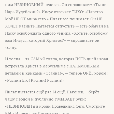
ним НЕВИНОВНЫЙ человек. Он спрашивает: «Ты ли
Царь Иудейский?» Иисус отвечает ТИХО: «Царство
Моё НЕ ОТ мира сего.» Пилат всё понимает. Он НЕ
ХОЧЕТ казнить. Пытается отпустить — есть обычай на
Пасху освобождать одного узника. «Хотите, освобожу
вам Иисуса, который Христос?» — спрашивает он
толпу.
И толпа — та САМАЯ толпа, которая ПЯТЬ дней назад
встречала Христа в Иерусалиме с ПАЛЬМОВЫМИ
ветвями и криками «Осанна!», — теперь ОРЁТ хором:
«Распни Его! Распни! Распни!»
Пилат пытается ещё раз. И ещё. Наконец — берёт
чашу с водой и публично УМЫВАЕТ руки:
«НЕВИНОВЕН я в крови Праведника Сего. Смотрите
ВЫ.» И передаёт Иисуса солдатам.