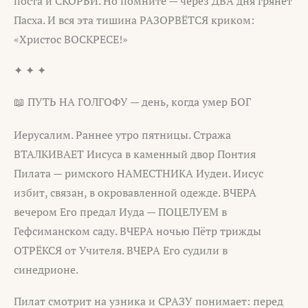
поста и СКОРБИ. Но помните — через ДВА дня грянет
Пасха. И вся эта тишина РАЗОРВЁТСЯ криком:
«Христос ВОСКРЕСЕ!»
✦ ✦ ✦
📖 ПУТЬ НА ГОЛГОФУ — день, когда умер БОГ
Иерусалим. Раннее утро пятницы. Стража
ВТАЛКИВАЕТ Иисуса в каменный двор Понтия
Пилата — римского НАМЕСТНИКА Иудеи. Иисус
избит, связан, в окровавленной одежде. ВЧЕРА
вечером Его предал Иуда — ПОЦЕЛУЕМ в
Гефсиманском саду. ВЧЕРА ночью Пётр трижды
ОТРЁКСЯ от Учителя. ВЧЕРА Его судили в
синедрионе.
Пилат смотрит на узника и СРАЗУ понимает: перед