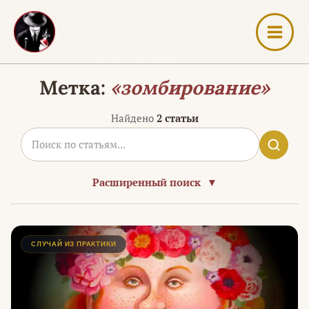
Перейти
к
содержимому
Метка:
«зомбирование»
Найдено
2 статьи
Расширенный поиск
▼
СЛУЧАЙ ИЗ ПРАКТИКИ