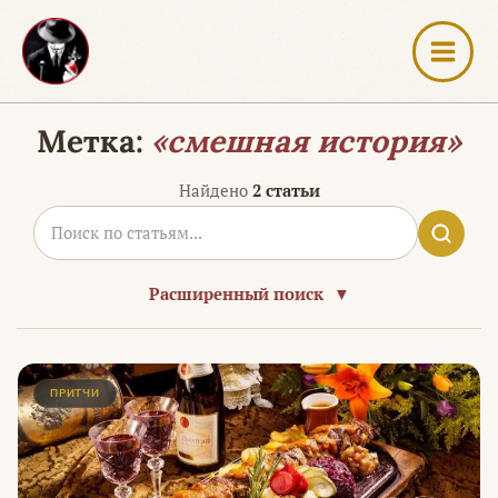
Перейти
к
содержимому
Метка:
«смешная история»
Найдено
2 статьи
Расширенный поиск
▼
ПРИТЧИ