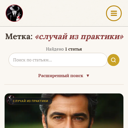
Перейти
к
содержимому
Метка:
«случай из практики»
Найдено
1 статья
Расширенный поиск
▼
СЛУЧАЙ ИЗ ПРАКТИКИ