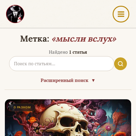
Перейти
к
содержимому
Метка:
«мысли вслух»
Найдено
1 статья
Расширенный поиск
▼
О РАЗНОМ