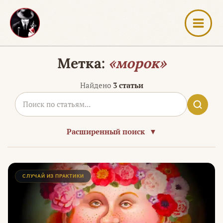
Перейти
к
содержимому
Метка:
«морок»
Найдено
3 статьи
Расширенный поиск
▼
СЛУЧАЙ ИЗ ПРАКТИКИ