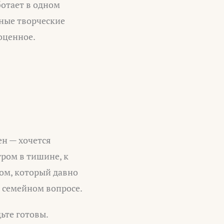
ботает в одном
ные творческие
оценное.
н — хочется
тром в тишине, к
ом, который давно
в семейном вопросе.
ьте готовы.