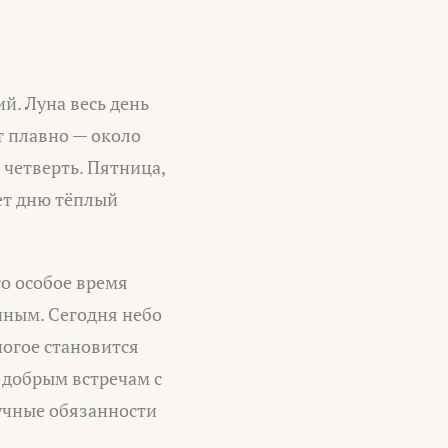
й. Луна весь день
 плавно — около
 четверть. Пятница,
ет дню тёплый
то особое время
анным. Сегодня небо
ногое становится
 добрым встречам с
кучные обязанности