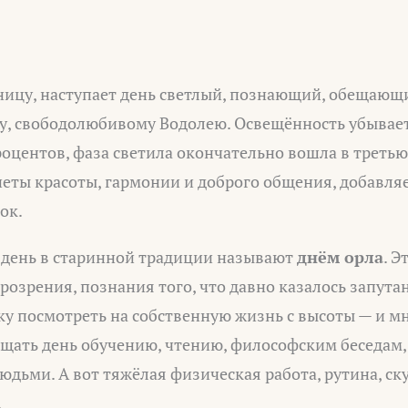
ницу, наступает день светлый, познающий, обещающи
у, свободолюбивому Водолею. Освещённость убывает
оцентов, фаза светила окончательно вошла в третью
неты красоты, гармонии и доброго общения, добавля
ок.
день в старинной традиции называют
днём орла
. Э
прозрения, познания того, что давно казалось запут
ку посмотреть на собственную жизнь с высоты — и м
ящать день обучению, чтению, философским беседам,
юдьми. А вот тяжёлая физическая работа, рутина, с
.