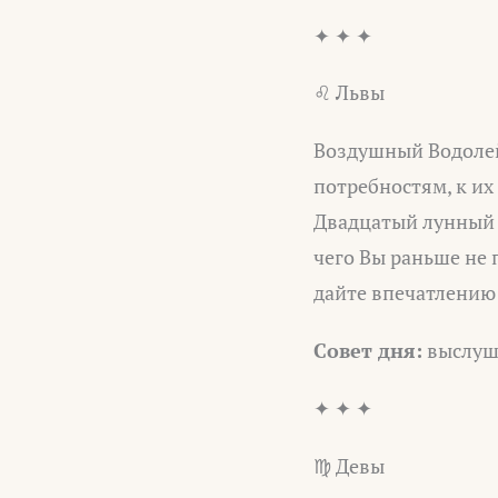
✦ ✦ ✦
♌ Львы
Воздушный Водолей
потребностям, к их
Двадцатый лунный д
чего Вы раньше не 
дайте впечатлению 
Совет дня:
выслуша
✦ ✦ ✦
♍ Девы