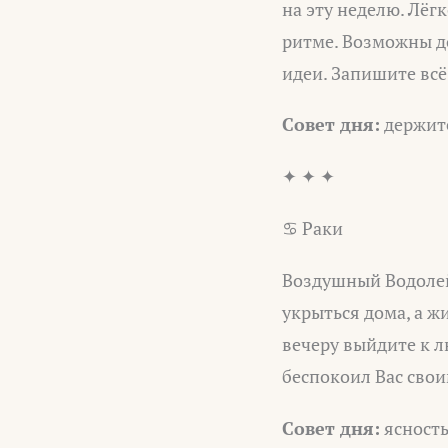
на эту неделю. Лёг
ритме. Возможны д
идеи. Запишите всё
Совет дня:
держите
✦ ✦ ✦
♋ Раки
Воздушный Водолей
укрыться дома, а ж
вечеру выйдите к 
беспокоил Вас свои
Совет дня:
ясность