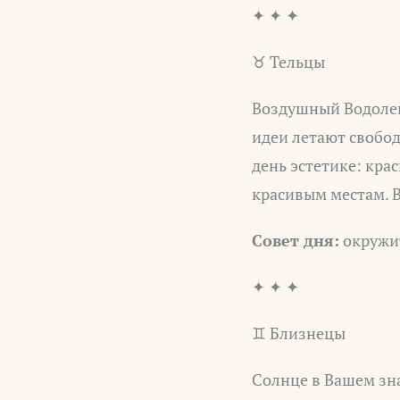
✦ ✦ ✦
♉ Тельцы
Воздушный Водолей 
идеи летают свобод
день эстетике: кра
красивым местам. В
Совет дня:
окружит
✦ ✦ ✦
♊ Близнецы
Солнце в Вашем зна