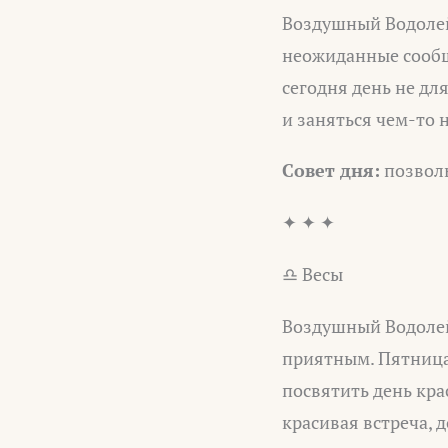
Воздушный Водолей
неожиданные сообще
сегодня день не дл
и заняться чем-то
Совет дня:
позволь
✦ ✦ ✦
♎ Весы
Воздушный Водолей
приятным. Пятница
посвятить день кр
красивая встреча, д