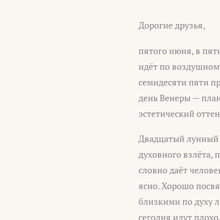
Дорогие друзья,
пятого июня, в пят
идёт по воздушном
семидесяти пяти пр
день Венеры — пла
эстетический оттен
Двадцатый лунный 
духовного взлёта, 
словно даёт челове
ясно. Хорошо посв
близкими по духу л
сегодня идут плохо