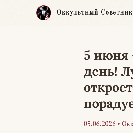
Перейти
Оккультный Советник
к
содержимому
5 июня
день! Л
откроет
пораду
05.06.2026
•
Окк