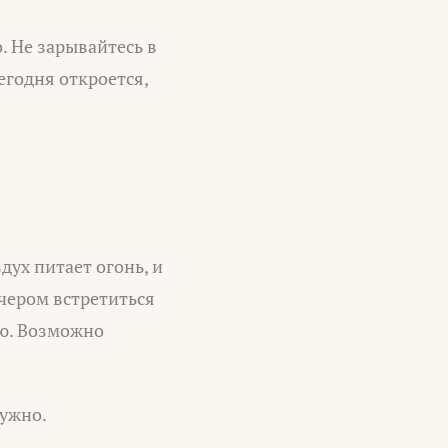
. Не зарывайтесь в
егодня откроется,
ух питает огонь, и
чером встретиться
ею. Возможно
нужно.