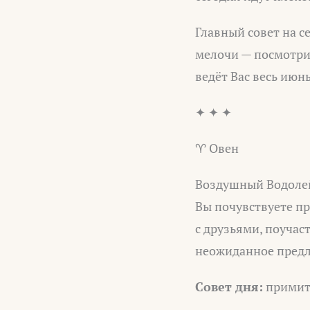
Главный совет на с
мелочи — посмотрит
ведёт Вас весь июнь
✦ ✦ ✦
♈ Овен
Воздушный Водолей
Вы почувствуете пр
с друзьями, поучас
неожиданное пред
Совет дня:
примите