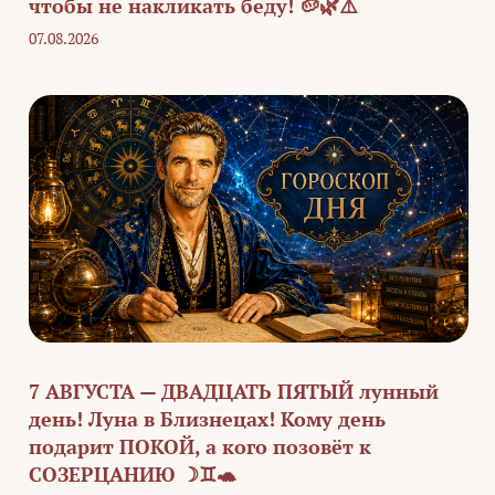
чтобы не накликать беду! 🥔🌿⚠️
07.08.2026
7 АВГУСТА — ДВАДЦАТЬ ПЯТЫЙ лунный
день! Луна в Близнецах! Кому день
подарит ПОКОЙ, а кого позовёт к
СОЗЕРЦАНИЮ ☽♊🐢